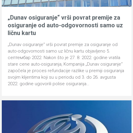
„Dunav osiguranje“ vrši povrat premije za
osiguranje od auto-odgovornosti samo uz
ličnu kartu
„Dunav osiguranje“ vrši povrat premije za osiguranje od
auto-odgovornosti samo uz ličnu kartu objavljeno 5.
септембар 2022. Nakon što je 27. 8. 2022. godine vratila
stare cene auto-osiguranja, Kompanija „Dunav osiguranje“
započela je proces refundacije razlike u premiji osiguranja
svojim klijentima koji su u periodu od 3. do 26. avgusta
2022. godine ugovorili polise osiguranja…