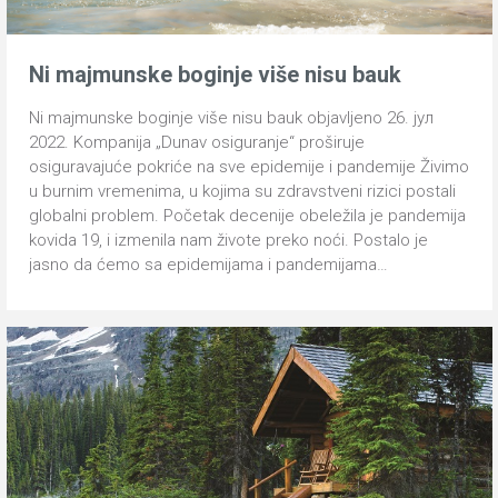
Ni majmunske boginje više nisu bauk
Ni majmunske boginje više nisu bauk objavljeno 26. јул
2022. Kompanija „Dunav osiguranje“ proširuje
osiguravajuće pokriće na sve epidemije i pandemije Živimo
u burnim vremenima, u kojima su zdravstveni rizici postali
globalni problem. Početak decenije obeležila je pandemija
kovida 19, i izmenila nam živote preko noći. Postalo je
jasno da ćemo sa epidemijama i pandemijama…