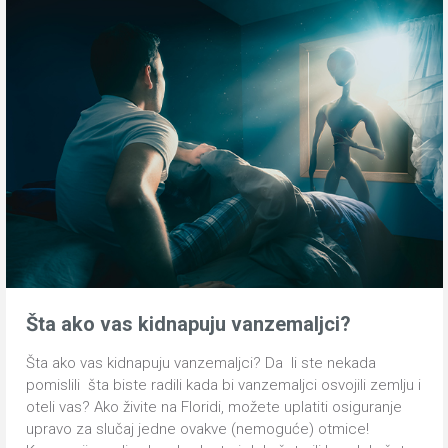
Šta ako vas kidnapuju vanzemaljci?
Šta ako vas kidnapuju vanzemaljci? Da li ste nekada
pomislili šta biste radili kada bi vanzemaljci osvojili zemlju i
oteli vas? Ako živite na Floridi, možete uplatiti osiguranje
upravo za slučaj jedne ovakve (nemoguće) otmice!