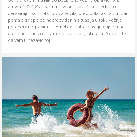
август 2022. Svi, pa i najsavesniji vozači koji redovno
servisiraju i kontrolišu svoja vozila, pred polazak na put bar
pomalo strepe od nepredviđenih situacija u toku vožnje i
potencijalnog kvara automobila. Zato je osiguranje putne
asistencije neizostavni deo vozačkog iskustva. Ako znate
da vam u nezavidnoj…