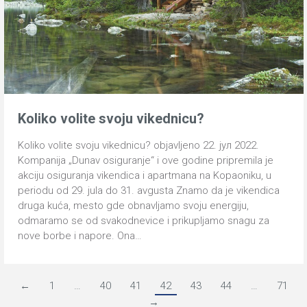
Koliko volite svoju vikednicu?
Koliko volite svoju vikednicu? objavljeno 22. јул 2022.
Kompanija „Dunav osiguranje“ i ove godine pripremila je
akciju osiguranja vikendica i apartmana na Kopaoniku, u
periodu od 29. jula do 31. avgusta Znamo da je vikendica
druga kuća, mesto gde obnavljamo svoju energiju,
odmaramo se od svakodnevice i prikupljamo snagu za
nove borbe i napore. Ona…
←
1
…
40
41
42
43
44
…
71
→