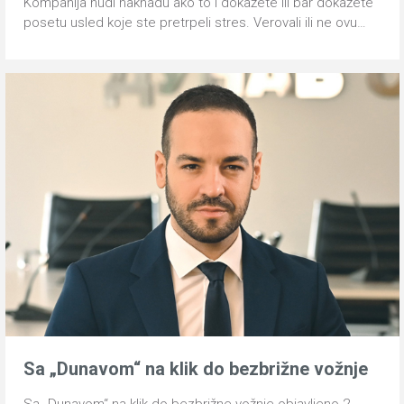
Kompanija nudi naknadu ako to i dokažete ili bar dokažete
posetu usled koje ste pretrpeli stres. Verovali ili ne ovu…
Sa „Dunavom“ na klik do bezbrižne vožnje
Sa „Dunavom“ na klik do bezbrižne vožnje objavljeno 2.