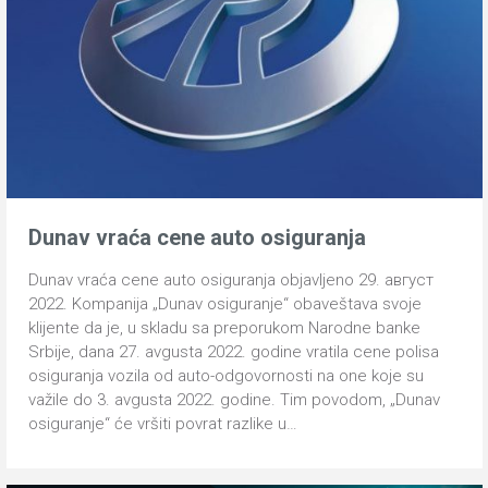
Dunav vraća cene auto osiguranja
Dunav vraća cene auto osiguranja objavljeno 29. август
2022. Kompanija „Dunav osiguranje“ obaveštava svoje
klijente da je, u skladu sa preporukom Narodne banke
Srbije, dana 27. avgusta 2022. godine vratila cene polisa
osiguranja vozila od auto-odgovornosti na one koje su
važile do 3. avgusta 2022. godine. Tim povodom, „Dunav
osiguranje“ će vršiti povrat razlike u…