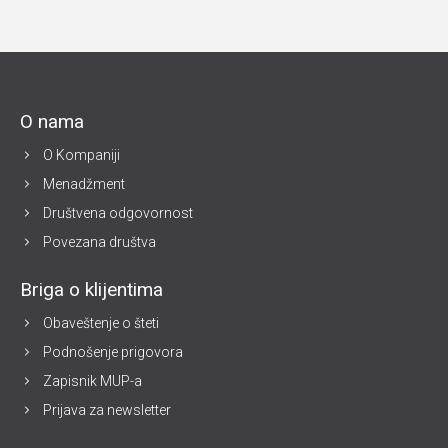
O nama
O Kompaniji
Menadžment
Društvena odgovornost
Povezana društva
Briga o klijentima
Obaveštenje o šteti
Podnošenje prigovora
Zapisnik MUP-a
Prijava za newsletter