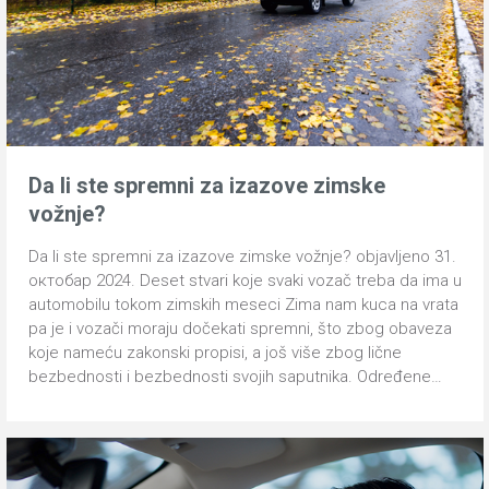
Da li ste spremni za izazove zimske
vožnje?
Da li ste spremni za izazove zimske vožnje? objavljeno 31.
октобар 2024. Deset stvari koje svaki vozač treba da ima u
automobilu tokom zimskih meseci Zima nam kuca na vrata
pa je i vozači moraju dočekati spremni, što zbog obaveza
koje nameću zakonski propisi, a još više zbog lične
bezbednosti i bezbednosti svojih saputnika. Određene…