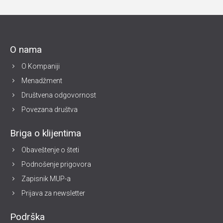
O nama
O Kompaniji
Menadžment
Društvena odgovornost
Povezana društva
Briga o klijentima
Obaveštenje o šteti
Podnošenje prigovora
Zapisnik MUP-a
Prijava za newsletter
Podrška