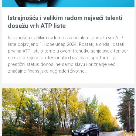
Istrajnošću i velikim radom najveći talenti
dosežu vrh ATP liste
Istrajnošću i velikim radom najveći talenti dosežu vrh ATP
liste objavljeno 1. новембар 2024. Postati, a onda i ostati
prvi na ATP listi, o tome u ovom trenutku sanja svaki teniser
na svetu koji se profesionalno bavi ovim sportom. Taj
prestižni status donosi ne samo slavu i priznanje već i
značajne finansijske nagrade i životne…