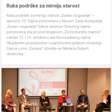
Ruka podrške za mirniju starost
Ruka podrške za mirniju starost „Dunav osiguranje“ –
sponzor 10. Sajma penzionera u Novom Sadu Kompanija
„Dunav osiguranje“ bila je sponzor Desetog sajma
penzionera, koji je pod sloganom „Za bezbednu starost“
održan 12. i 13. oktobra u auli Novosadskog sajma.
Okupljenim posetiocima i zvaničnicima prilikom otvaranja
Sajma u ime „Dunava“ obratila se Nikoleta Šubert,
direktorka…