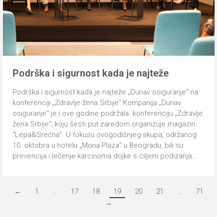
Podrška i sigurnost kada je najteže
Podrška i sigurnost kada je najteže „Dunav osiguranje“ na
konferenciji „Zdravlje žena Srbije“ Kompanija „Dunav
osiguranje“ je i ove godine podržala konferenciju „Zdravlje
žena Srbije“, koju šesti put zaredom organizuje magazin
“Lepa&Srećna”. U fokusu ovogodišnjeg skupa, održanog
10. oktobra u hotelu „Mona Plaza“ u Beogradu, bili su
prevencija i lečenje karcinoma dojke s ciljem podizanja…
←
1
…
17
18
19
20
21
…
71
→