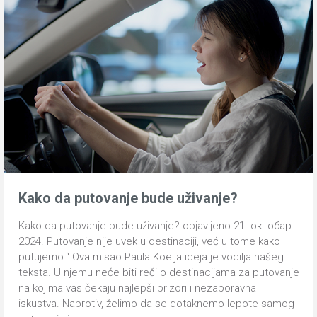
Kako da putovanje bude uživanje?
Kako da putovanje bude uživanje? objavljeno 21. октобар
2024. Putovanje nije uvek u destinaciji, već u tome kako
putujemo.“ Ova misao Paula Koelja ideja je vodilja našeg
teksta. U njemu neće biti reči o destinacijama za putovanje
na kojima vas čekaju najlepši prizori i nezaboravna
iskustva. Naprotiv, želimo da se dotaknemo lepote samog