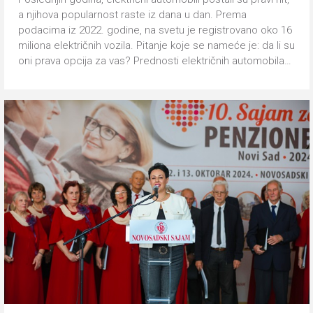
a njihova popularnost raste iz dana u dan. Prema
podacima iz 2022. godine, na svetu je registrovano oko 16
miliona električnih vozila. Pitanje koje se nameće je: da li su
oni prava opcija za vas? Prednosti električnih automobila…