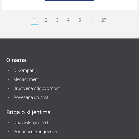
1
2
3
4
5
…
27
→
O nama
O Kompaniji
Menadžment
Društvena odgovornost
Povezana društva
Briga o klijentima
Obaveštenje o šteti
Podnošenje prigovora