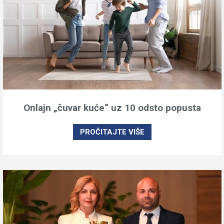
Onlajn „čuvar kuće“ uz 10 odsto popusta
PROČITAJTE VIŠE