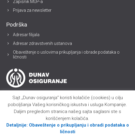
Zapisnik MUP-a
Prijava za newsletter
Podrška
Adresar filijala
Adresar zdravstvenih ustanova
Obaveštenje o uslovima prikupljanja i obrade podataka o
ličnosti
Sajt „Dunav osiguranja“ koristi kolačiće (cookies) u cilju
poboljšanja Vašeg korisničkog iskustva i usluga Kompanije.
Daljim pregledom stranica našeg sajta saglasni ste s
korišćenjem kolačića.
Detaljnije: Obaveštenje o prikupljanju i obradi podataka o
ličnosti