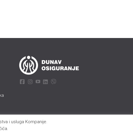
aka
ustva i usluga Kompanije.
čića.