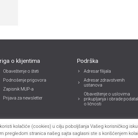
riga o klijentima
Podrška
Obaveštenje o šteti
Adresar filijala
Podnošenje prigovora
Adresar zdravstvenih
ustanova
Zapisnik MUP-a
Obaveštenje o uslovima
Prijava za newsletter
prikupljanja i obrade podat
o ličnosti
koristi kolačiće (cookies) u cilju poboljšanja Vašeg korisničkog isk
im pregledom stranica našeg sajta saglasni ste s korišćenjem kola