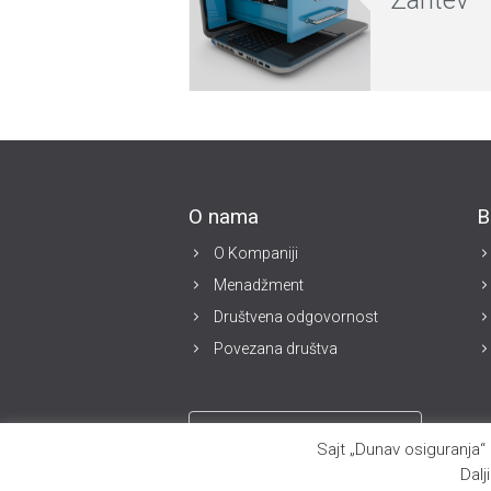
O nama
B
O Kompaniji
Menadžment
Društvena odgovornost
Povezana društva
Sajt „Dunav osiguranja“ 
Dalj