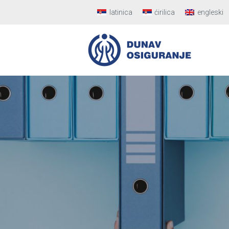
latinica
ćirilica
engleski