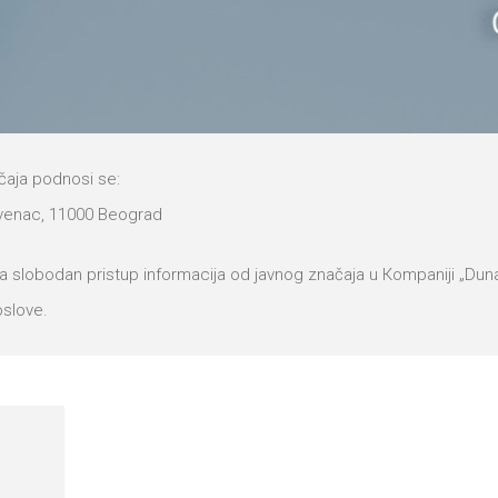
čaja podnosi se:
 venac, 11000 Beograd
 slobodan pristup informacija od javnog značaja u Кompaniji „Dunav
oslove.