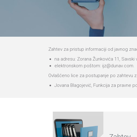
Zahtev za pristup informaciji od javnog zna
na adresu: Zorana Žunkovića 11, Savski
elektronskom poštom: ijz@dunav.com.
Ovlašćeno lice za postupanje po zahtevu za
Jovana Blagojević, Funkcija za pravne p
Zahtev