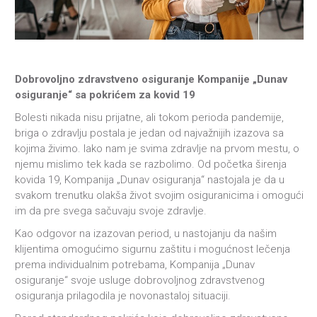
Dobrovoljno zdravstveno osiguranje Kompanije „Dunav
osiguranje“ sa pokrićem za kovid 19
Bolesti nikada nisu prijatne, ali tokom perioda pandemije,
briga o zdravlju postala je jedan od najvažnijih izazova sa
kojima živimo. Iako nam je svima zdravlje na prvom mestu, o
njemu mislimo tek kada se razbolimo. Od početka širenja
kovida 19, Kompanija „Dunav osiguranja“ nastojala je da u
svakom trenutku olakša život svojim osiguranicima i omogući
im da pre svega sačuvaju svoje zdravlje.
Kao odgovor na izazovan period, u nastojanju da našim
klijentima omogućimo sigurnu zaštitu i mogućnost lečenja
prema individualnim potrebama, Kompanija „Dunav
osiguranje“ svoje usluge dobrovoljnog zdravstvenog
osiguranja prilagodila je novonastaloj situaciji.