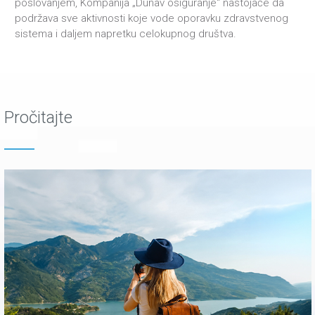
poslovanjem, Kompanija „Dunav osiguranje“ nastojaće da
podržava sve aktivnosti koje vode oporavku zdravstvenog
sistema i daljem napretku celokupnog društva.
Pročitajte