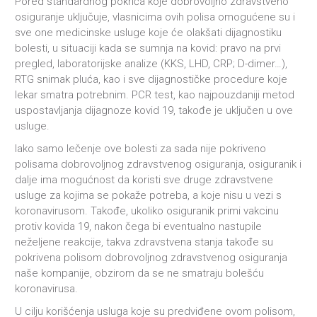
Pored standardnog pokrića koje dobrovoljno zdravstveno
osiguranje uključuje, vlasnicima ovih polisa omogućene su i
sve one medicinske usluge koje će olakšati dijagnostiku
bolesti, u situaciji kada se sumnja na kovid: pravo na prvi
pregled, laboratorijske analize (KKS, LHD, CRP; D-dimer…),
RTG snimak pluća, kao i sve dijagnostičke procedure koje
lekar smatra potrebnim. PCR test, kao najpouzdaniji metod
uspostavljanja dijagnoze kovid 19, takođe je uključen u ove
usluge.
Iako samo lečenje ove bolesti za sada nije pokriveno
polisama dobrovoljnog zdravstvenog osiguranja, osiguranik i
dalje ima mogućnost da koristi sve druge zdravstvene
usluge za kojima se pokaže potreba, a koje nisu u vezi s
koronavirusom. Takođe, ukoliko osiguranik primi vakcinu
protiv kovida 19, nakon čega bi eventualno nastupile
neželjene reakcije, takva zdravstvena stanja takođe su
pokrivena polisom dobrovoljnog zdravstvenog osiguranja
naše kompanije, obzirom da se ne smatraju bolešću
koronavirusa.
U cilju korišćenja usluga koje su predviđene ovom polisom,