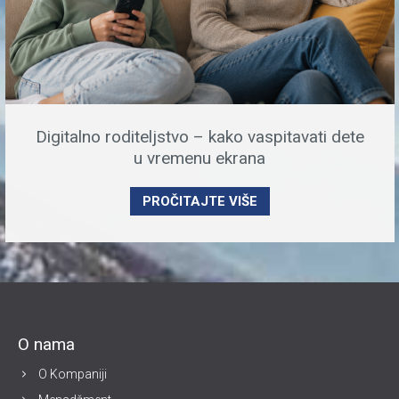
Digitalno roditeljstvo – kako vaspitavati dete
u vremenu ekrana
PROČITAJTE VIŠE
O nama
O Kompaniji