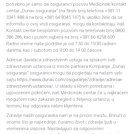
potrebno je samo da osiguranici pozovu Medicinski kontakt
centar „Dunav osiguranja“ (na fiksni broj telefona +381 11
3341 488 ili na broj +381 64 8345 147) ili, ukoliko žele da se
informišu o ovoj vrsti osiguranja, mogu da kontaktiraju naš
Kontakt centar besplatnim pozivom na telefonski broj 0800
386 286, kao i putem vajbera na broj +381 66 8258 600.
Radno vreme naše podrške je od 7:30 do 19:30 radnim
danima, kao i subotom od 9:00 do 14:00 časova.
Adresar davalaca zdravstvenih usluga sa spiskom svih
zdravstvenih ustanova iz mreže partnera Kompanije „Dunav
osiguranje“ osiguranici mogu da pogledaju na našem veb-
sajtu
https://www.dunav.com/osiguranje/zdravlje/adresar-
zdravstvenih-ustanova/
. U skladu s ličnim potrebama i
ugovorenim pokrićem, naš Medicinski centar će u najkraćem
mogućem roku zakazati pregled u željenoj ustanovi, u
terminu koji odgovara našim klijentima.
Zdravlje naših osiguranika nam je na prvom mestu. Brinući o
onome što je najvrednije, čuvamo život i zdravlje ljudi u
vremenima izazova. Nastavljajući sa odgovornim