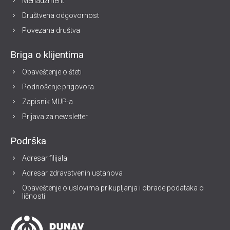
Menadžment
Društvena odgovornost
Povezana društva
Briga o klijentima
Obaveštenje o šteti
Podnošenje prigovora
Zapisnik MUP-a
Prijava za newsletter
Podrška
Adresar filijala
Adresar zdravstvenih ustanova
Obaveštenje o uslovima prikupljanja i obrade podataka o
ličnosti