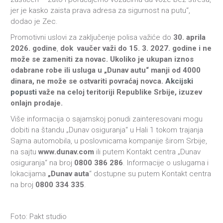
jer je kasko zaista prava adresa za sigurnost na putu“,
dodao je Zec.
Promotivni uslovi za zaključenje polisa važiće do
30. aprila
2026. godine
,
dok
vaučer važi do 15. 3. 2027. godine i ne
može se zameniti za novac. Ukoliko je ukupan iznos
odabrane robe ili usluga u „Dunav autu“ manji od 4000
dinara, ne može se ostvariti povraćaj novca.
Akcijski
popusti
važe na celoj teritoriji Republike Srbije, izuzev
onlajn prodaje.
Više informacija o sajamskoj ponudi zainteresovani mogu
dobiti na štandu „Dunav osiguranja“ u Hali 1 tokom trajanja
Sajma automobila, u poslovnicama kompanije širom Srbije,
na sajtu
www.dunav.com
ili putem Kontakt centra „Dunav
osiguranja“ na broj
0800 386 286
. Informacije o uslugama i
lokacijama
„Dunav auta
“ dostupne su putem Kontakt centra
na broj
0800 334 335
.
Foto: Pakt studio