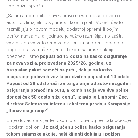
i bezbrižnijoj vožnji.
„Sajam automobila je uvek pravo mesto da se govori o
automobilima, ali i o sigurnosti koja ih prati. Vozači često
razmišljaju o novom modelu, dodatnoj opremi ili boljim
performansama, ali jednako je važno razmišljati i o zaštiti
vozila. Upravo zato smo za ovu priliku pripremili posebne
pogodnosti za naše klijente. Tokom sajamske akcije
obezbedili smo
popust od 15 odsto na kasko osiguranje
za nova vozila
,
proizvedena 2025/26. godine, uz
besplatan paket pomoći na putu, dok je za kasko
osiguranje polovnih vozila predviđen popust od 10 odsto.
Popust od 30 odsto važi za osiguranje od auto-nezgode i
osiguranja pomoći na putu, a kombinacija ove dve polise
donosi čak 50 odsto nižu cenu“, izjavio je Ljubomir Zec,
direktor Sektora za internu i eksternu prodaju Kompanije
„Dunav osiguranje“.
On je dodao da klijente tokom promotivnog perioda očekuje
i dodatni poklon.„
Uz zaključenu polisu kasko osiguranja
tokom sajamske akcije, naši klijenti dobijaju i poklon