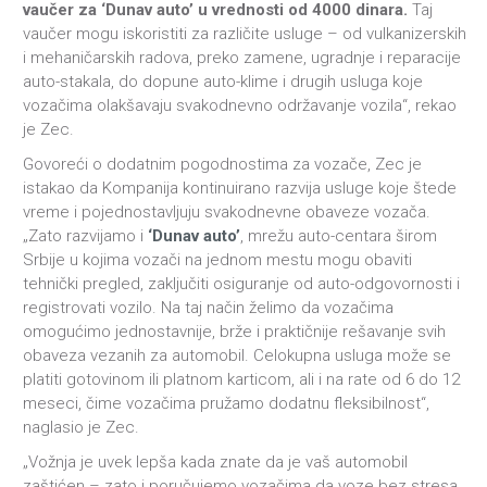
vaučer za ‘Dunav auto’ u vrednosti od 4000 dinara.
Taj
vaučer mogu iskoristiti za različite usluge – od vulkanizerskih
i mehaničarskih radova, preko zamene, ugradnje i reparacije
auto-stakala, do dopune auto-klime i drugih usluga koje
vozačima olakšavaju svakodnevno održavanje vozila“, rekao
je Zec.
Govoreći o dodatnim pogodnostima za vozače, Zec je
istakao da Kompanija kontinuirano razvija usluge koje štede
vreme i pojednostavljuju svakodnevne obaveze vozača.
„Zato razvijamo i
‘Dunav auto’
, mrežu auto-centara širom
Srbije u kojima vozači na jednom mestu mogu obaviti
tehnički pregled, zaključiti osiguranje od auto-odgovornosti i
registrovati vozilo. Na taj način želimo da vozačima
omogućimo jednostavnije, brže i praktičnije rešavanje svih
obaveza vezanih za automobil. Celokupna usluga može se
platiti gotovinom ili platnom karticom, ali i na rate od 6 do 12
meseci, čime vozačima pružamo dodatnu fleksibilnost“,
naglasio je Zec.
„Vožnja je uvek lepša kada znate da je vaš automobil
zaštićen – zato i poručujemo vozačima da voze bez stresa,