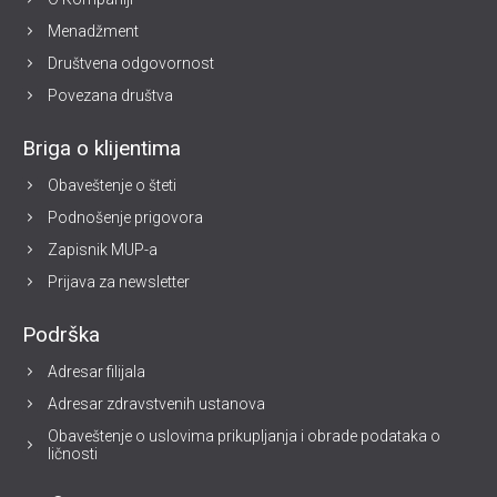
Menadžment
Društvena odgovornost
Povezana društva
Briga o klijentima
Obaveštenje o šteti
Podnošenje prigovora
Zapisnik MUP-a
Prijava za newsletter
Podrška
Adresar filijala
Adresar zdravstvenih ustanova
Obaveštenje o uslovima prikupljanja i obrade podataka o
ličnosti