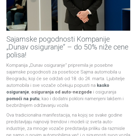
Sajamske pogodnosti Kompanije
„Dunav osiguranje“ – do 50% niže cene
polisa!
Kompanija „Dunav osiguranje“ pripremila je posebne
sajamske pogodnosti za posetioce Sajma automobila u
Beogradu, koji će se održati od 18. do 24. marta. Ljubitelje
automobila i sve vozače očekuju popusti na
kasko
osiguranje
,
osiguranja od auto-nezgode
i osiguranja
pomoći na putu
, kao i dodatni pokloni namenjeni lakšem i
bezbrižnijem održavanju vozila.
Ova tradicionalna manifestacija, na kojoj se svake godine
predstavljaju najnoviji trendovi i modeli iz sveta auto-
industrije, za mnoge vozače predstavlja priliku da razmisle
ne samo o novim automobilima već i o sigurnosti svog vozila