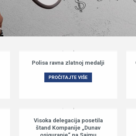
Polisa ravna zlatnoj medalji
PROČITAJTE VIŠE
Visoka delegacija posetila
štand Kompanije „Dunav
osiguranje“ na Sajmu