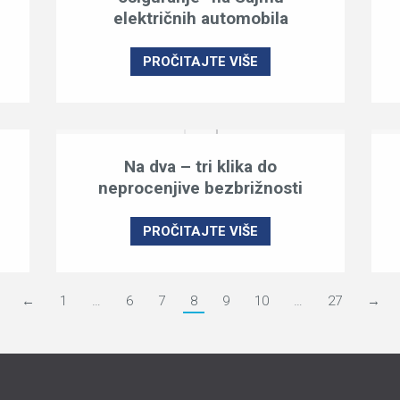
električnih automobila
PROČITAJTE VIŠE
Na dva – tri klika do
neprocenjive bezbrižnosti
PROČITAJTE VIŠE
←
1
…
6
7
8
9
10
…
27
→