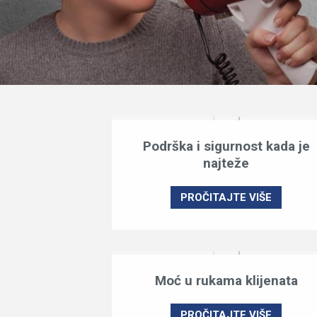
Podrška i sigurnost kada je
najteže
PROČITAJTE VIŠE
Moć u rukama klijenata
PROČITAJTE VIŠE