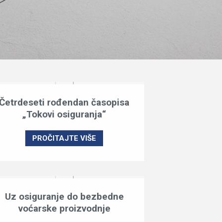
Četrdeseti rođendan časopisa
„Tokovi osiguranja“
PROČITAJTE VIŠE
Uz osiguranje do bezbedne
voćarske proizvodnje