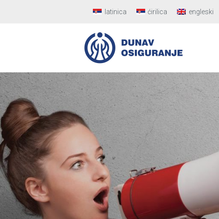
latinica
ćirilica
engleski