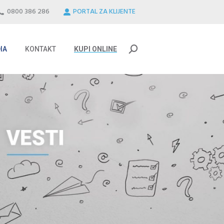
0800 386 286
PORTAL ZA KLIJENTE
IA
KONTAKT
KUPI ONLINE
Search:
IA
KONTAKT
KUPI ONLINE
Search: