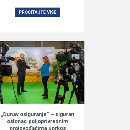
PROČITAJTE VIŠE
„Dunav osiguranje“ – siguran
oslonac poljoprivrednim
proizvođačima uprkos