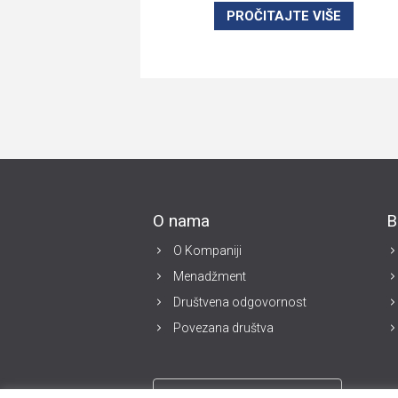
PROČITAJTE VIŠE
O nama
B
O Kompaniji
Menadžment
Društvena odgovornost
Povezana društva