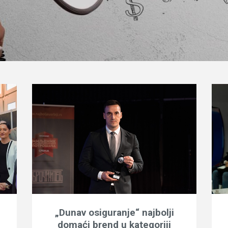
„Dunav osiguranje“ najbolji
domaći brend u kategoriji