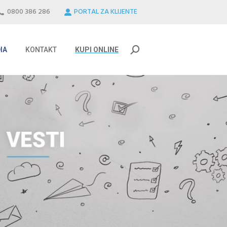
0800 386 286
PORTAL ZA KLIJENTE
IA
KONTAKT
KUPI ONLINE
Search:
IA
KONTAKT
KUPI ONLINE
Search: