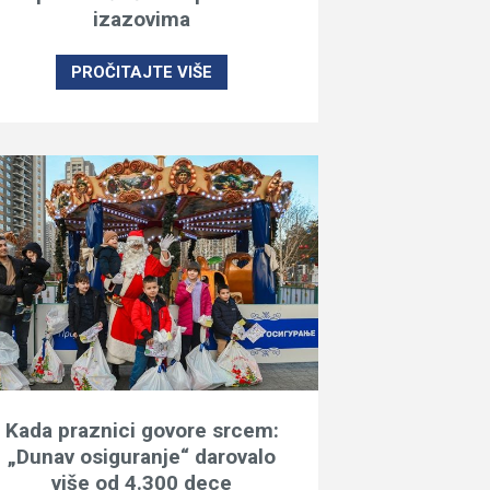
izazovima
PROČITAJTE VIŠE
Kada praznici govore srcem:
„Dunav osiguranje“ darovalo
više od 4.300 dece