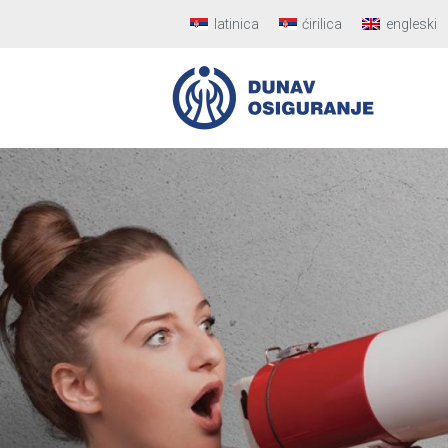
latinica
ćirilica
engleski