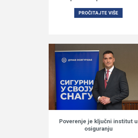
PROČITAJTE VIŠE
Poverenje je ključni institut u
osiguranju