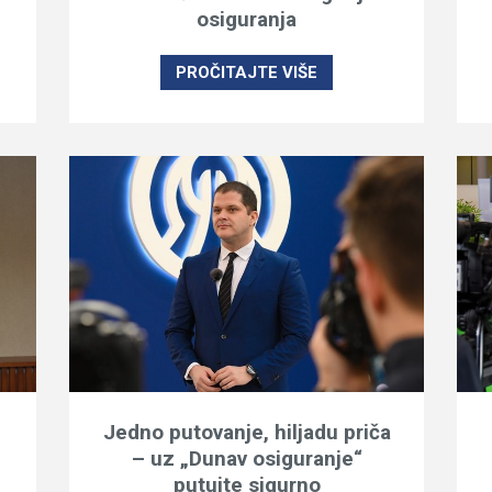
osiguranja
PROČITAJTE VIŠE
Jedno putovanje, hiljadu priča
– uz „Dunav osiguranje“
putujte sigurno