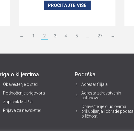
PROČITAJTE VIŠE
←
1
2
3
4
5
…
27
→
riga o klijentima
Podrška
Obaveštenje o šteti
Adresar filijala
Podnošenje prigovora
Adresar zdravstvenih
ustanova
Zapisnik MUP-a
Obaveštenje o uslovima
Prijava za newsletter
prikupljanja i obrade podat
o ličnosti