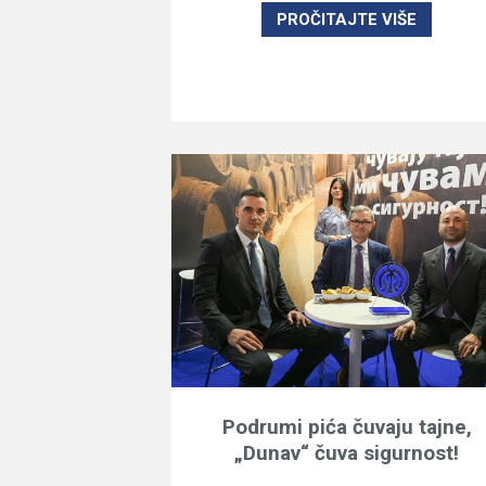
PROČITAJTE VIŠE
Podrumi pića čuvaju tajne,
„Dunav“ čuva sigurnost!