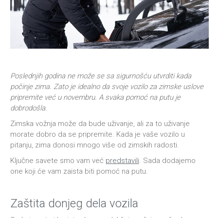
Poslednjih godina ne može se sa sigurnošću utvrditi kada
počinje zima. Zato je idealno da svoje vozilo za zimske uslove
pripremite već u novembru. A svaka pomoć na putu je
dobrodošla.
Zimska vožnja može da bude uživanje, ali za to uživanje
morate dobro da se pripremite. Kada je vaše vozilo u
pitanju, zima donosi mnogo više od zimskih radosti.
Ključne savete smo vam već
predstavili
. Sada dodajemo
one koji će vam zaista biti pomoć na putu.
Zaštita donjeg dela vozila