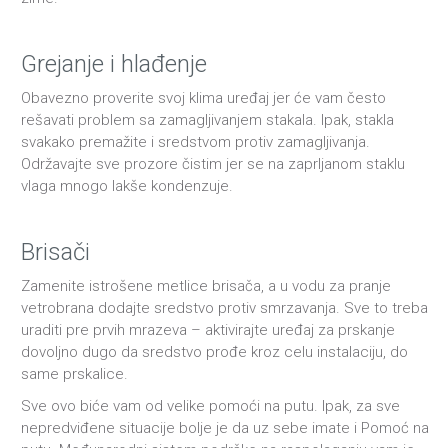
Grejanje i hlađenje
Obavezno proverite svoj klima uređaj jer će vam često
rešavati problem sa zamagljivanjem stakala. Ipak, stakla
svakako premažite i sredstvom protiv zamagljivanja.
Održavajte sve prozore čistim jer se na zaprljanom staklu
vlaga mnogo lakše kondenzuje.
Brisači
Zamenite istrošene metlice brisača, a u vodu za pranje
vetrobrana dodajte sredstvo protiv smrzavanja. Sve to treba
uraditi pre prvih mrazeva – aktivirajte uređaj za prskanje
dovoljno dugo da sredstvo prođe kroz celu instalaciju, do
same prskalice.
Sve ovo biće vam od velike pomoći na putu. Ipak, za sve
nepredviđene situacije bolje je da uz sebe imate i Pomoć na