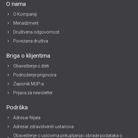
O nama
O Kompaniji
Menadžment
Društvena odgovornost
Povezana društva
Briga o klijentima
Obaveštenje o šteti
Podnošenje prigovora
Zapisnik MUP-a
Prijava za newsletter
Podrška
Adresar filijala
Adresar zdravstvenih ustanova
Obaveštenje o uslovima prikupljanja i obrade podataka o