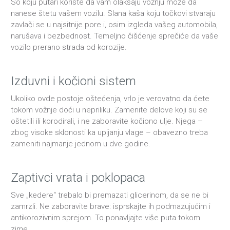
So koju putari koriste da vam olakšaju vožnju može da
nanese štetu vašem vozilu. Slana kaša koju točkovi stvaraju
zavlači se u najsitnije pore i, osim izgleda vašeg automobila,
narušava i bezbednost. Temeljno čišćenje sprečiće da vaše
vozilo prerano strada od korozije.
Izduvni i kočioni sistem
Ukoliko ovde postoje oštećenja, vrlo je verovatno da ćete
tokom vožnje doći u nepriliku. Zamenite delove koji su se
oštetili ili korodirali, i ne zaboravite kočiono ulje. Njega –
zbog visoke sklonosti ka upijanju vlage – obavezno treba
zameniti najmanje jednom u dve godine.
Zaptivci vrata i poklopaca
Sve „kedere“ trebalo bi premazati glicerinom, da se ne bi
zamrzli. Ne zaboravite brave: isprskajte ih podmazujućim i
antikorozivnim sprejom. To ponavljajte više puta tokom
zime.