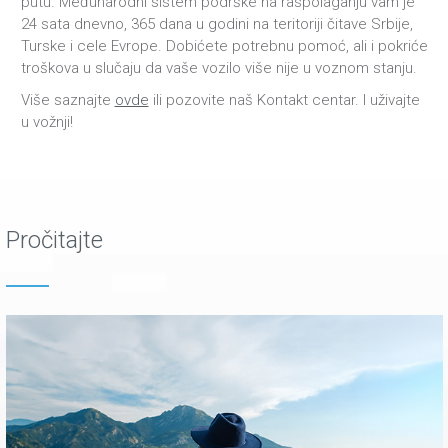
putu. Međunarodni sistem podrške na raspolaganju vam je
24 sata dnevno, 365 dana u godini na teritoriji čitave Srbije,
Turske i cele Evrope. Dobićete potrebnu pomoć, ali i pokriće
troškova u slučaju da vaše vozilo više nije u voznom stanju.
Više saznajte
ovde
ili pozovite naš Kontakt centar. I uživajte
u vožnji!
Pročitajte