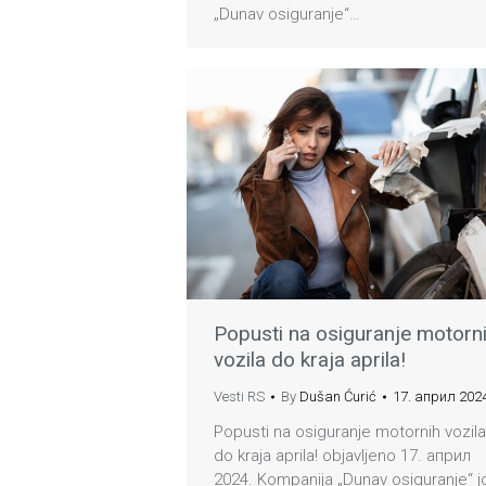
„Dunav osiguranje“…
Popusti na osiguranje motorn
vozila do kraja aprila!
Vesti RS
By
Dušan Ćurić
17. април 2024
Popusti na osiguranje motornih vozila
do kraja aprila! objavljeno 17. април
2024. Kompanija „Dunav osiguranje“ j