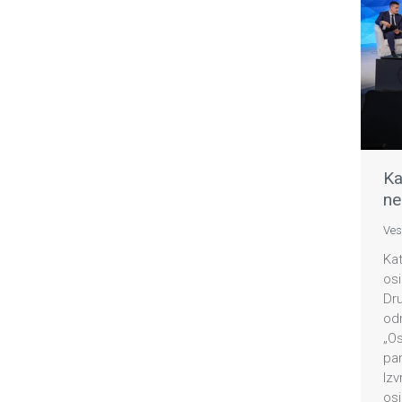
Ka
ne
Ves
Kat
osi
Dr
od
„Os
pan
Iz
osi