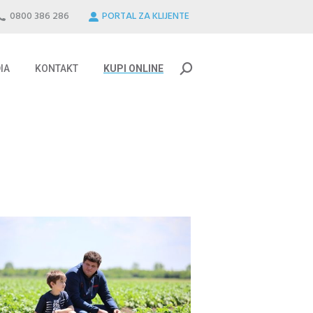
0800 386 286
PORTAL ZA KLIJENTE
IA
KONTAKT
KUPI ONLINE
Search:
IA
KONTAKT
KUPI ONLINE
Search: