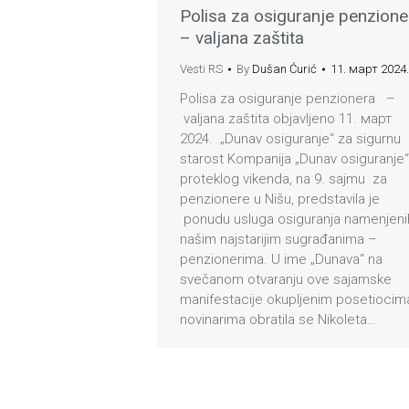
Polisa za osiguranje penzione
– valjana zaštita
Vesti RS
By
Dušan Ćurić
11. март 2024.
Polisa za osiguranje penzionera –
valjana zaštita objavljeno 11. март
2024. „Dunav osiguranje“ za sigurnu
starost Kompanija „Dunav osiguranje“
proteklog vikenda, na 9. sajmu za
penzionere u Nišu, predstavila je
ponudu usluga osiguranja namenjeni
našim najstarijim sugrađanima –
penzionerima. U ime „Dunava“ na
svečanom otvaranju ove sajamske
manifestacije okupljenim posetiocima
novinarima obratila se Nikoleta…