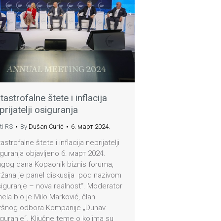
tastrofalne štete i inflacija
prijatelji osiguranja
ti RS
By
Dušan Ćurić
6. март 2024.
astrofalne štete i inflacija neprijatelji
guranja objavljeno 6. март 2024.
ugog dana Kopaonik biznis foruma,
ržana je panel diskusija pod nazivom
iguranje – nova realnost“. Moderator
ela bio je Milo Marković, član
vršnog odbora Kompanije „Dunav
guranje“. Ključne teme o kojima su