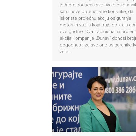
jednom podseća sve svoje osigurani
kao i nove potencijalne korisnike, da
iskoriste prolećnu akciju osiguranja
motornih vozila koja traje do kraja apr
ove godine. Ova tradicionalna proleć
akcija Kompanije „Dunav“ donosi bro
pogodnosti za sve one osiguranike ko
žele…