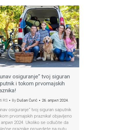
unav osiguranje“ tvoj siguran
putnik i tokom prvomajskih
aznika!
ti RS
By
Dušan Ćurić
26. април 2024.
nav osiguranje“ tvoj siguran saputnik
okom prvomajskih praznika! objavljeno
 април 2024. Ukoliko se odlučite da
olećne praznike provedete na putu,