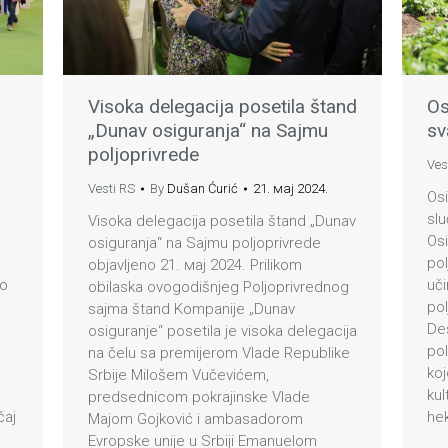
Visoka delegacija posetila štand
Os
„Dunav osiguranja“ na Sajmu
sv
poljoprivrede
Ves
Vesti RS
By
Dušan Ćurić
21. мај 2024.
Osi
slu
Visoka delegacija posetila štand „Dunav
Osi
osiguranja“ na Sajmu poljoprivrede
pol
objavljeno 21. мај 2024. Prilikom
eo
uči
obilaska ovogodišnjeg Poljoprivrednog
pol
sajma štand Kompanije „Dunav
Des
osiguranje“ posetila je visoka delegacija
pol
na čelu sa premijerom Vlade Republike
koj
Srbije Milošem Vučevićem,
kul
predsednicom pokrajinske Vlade
čaj
hek
Majom Gojković i ambasadorom
Evropske unije u Srbiji Emanuelom