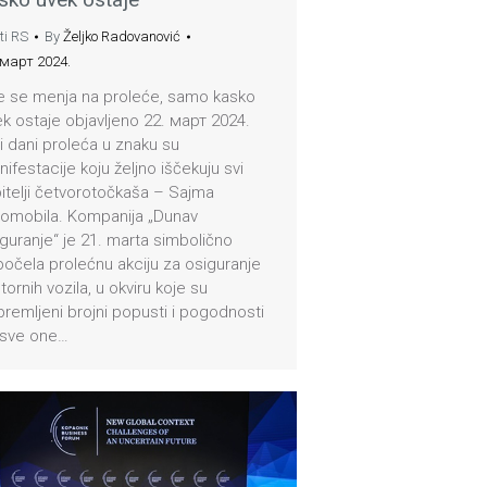
ti RS
By
Željko Radovanović
 март 2024.
e se menja na proleće, samo kasko
k ostaje objavljeno 22. март 2024.
i dani proleća u znaku su
ifestacije koju željno iščekuju svi
bitelji četvorotočkaša – Sajma
tomobila. Kompanija „Dunav
guranje“ je 21. marta simbolično
očela prolećnu akciju za osiguranje
ornih vozila, u okviru koje su
premljeni brojni popusti i pogodnosti
 sve one…