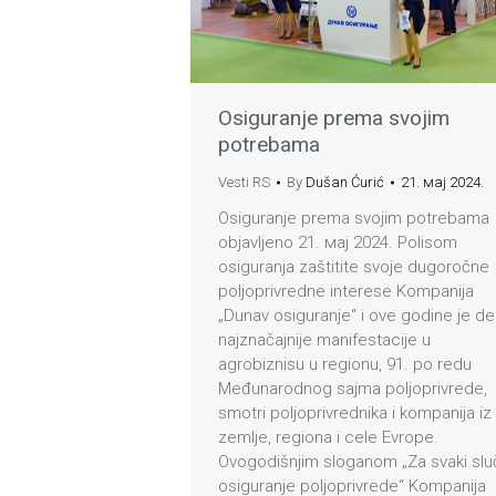
Osiguranje prema svojim
potrebama
Vesti RS
By
Dušan Ćurić
21. мај 2024.
Osiguranje prema svojim potrebama
objavljeno 21. мај 2024. Polisom
osiguranja zaštitite svoje dugoročne
poljoprivredne interese Kompanija
„Dunav osiguranje“ i ove godine je d
najznačajnije manifestacije u
agrobiznisu u regionu, 91. po redu
Međunarodnog sajma poljoprivrede,
smotri poljoprivrednika i kompanija iz
zemlje, regiona i cele Evrope.
Ovogodišnjim sloganom „Za svaki slu
osiguranje poljoprivrede“ Kompanija