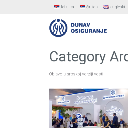
latinica
ćirilica
engleski
Category Ar
Objave u srpskoj verziji vesti