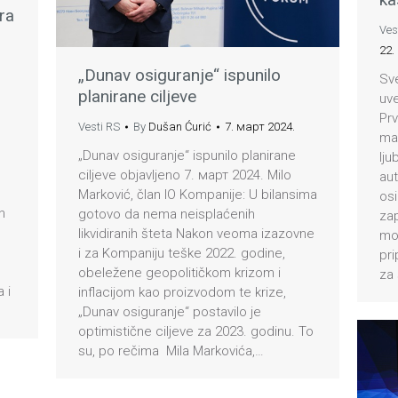
ra
Ves
22.
„Dunav osiguranje“ ispunilo
Sv
planirane ciljeve
uve
Prv
Vesti RS
By
Dušan Ćurić
7. март 2024.
man
„Dunav osiguranje“ ispunilo planirane
lju
ciljeve objavljeno 7. март 2024. Milo
au
Marković, član IO Kompanije: U bilansima
osi
h
gotovo da nema neisplaćenih
zap
likvidiranih šteta Nakon veoma izazovne
mot
i za Kompaniju teške 2022. godine,
pri
obeležene geopolitičkom krizom i
za
 i
inflacijom kao proizvodom te krize,
„Dunav osiguranje“ postavilo je
optimistične ciljeve za 2023. godinu. To
su, po rečima Mila Markovića,…