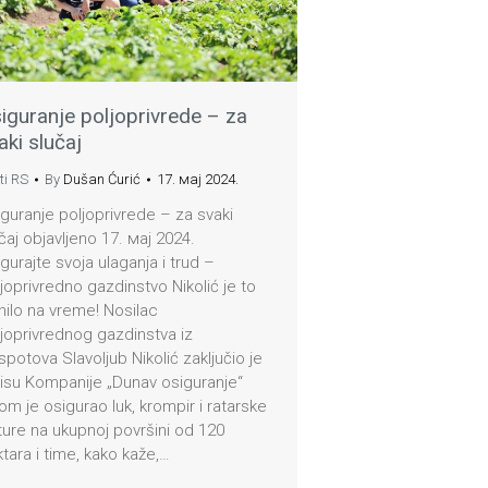
iguranje poljoprivrede – za
aki slučaj
ti RS
By
Dušan Ćurić
17. мај 2024.
guranje poljoprivrede – za svaki
čaj objavljeno 17. мај 2024.
gurajte svoja ulaganja i trud –
joprivredno gazdinstvo Nikolić je to
nilo na vreme! Nosilac
joprivrednog gazdinstva iz
potova Slavoljub Nikolić zaključio je
isu Kompanije „Dunav osiguranje“
om je osigurao luk, krompir i ratarske
ture na ukupnoj površini od 120
tara i time, kako kaže,…