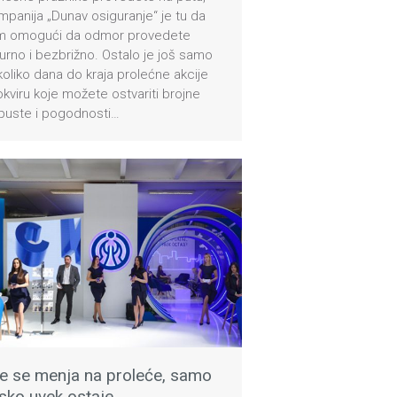
panija „Dunav osiguranje“ je tu da
m omogući da odmor provedete
urno i bezbrižno. Ostalo je još samo
oliko dana do kraja prolećne akcije
kviru koje možete ostvariti brojne
puste i pogodnosti…
e se menja na proleće, samo
sko uvek ostaje