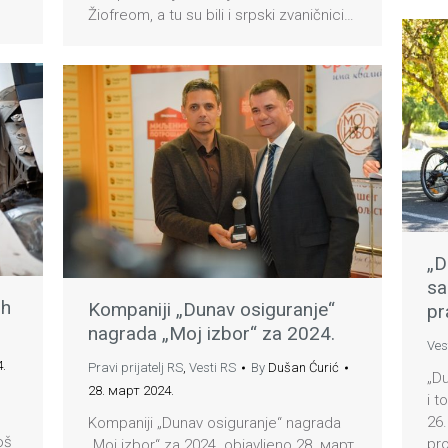
Žiofreom, a tu su bili i srpski zvaničnici…
„D
sa
ih
Kompaniji „Dunav osiguranje“
pr
nagrada „Moj izbor“ za 2024.
Ves
.
Pravi prijatelj RS
,
Vesti RS
By
Dušan Ćurić
„Du
28. март 2024.
i t
26.
Kompaniji „Dunav osiguranje“ nagrada
oš
pr
„Moj izbor“ za 2024. objavljeno 28. март