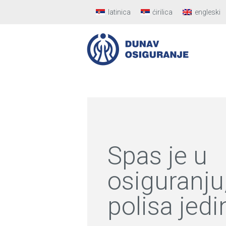
latinica
ćirilica
engleski
Spas je u
osiguranju
polisa jedi