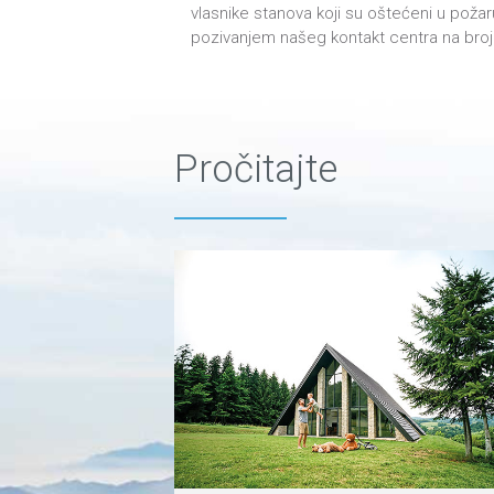
vlasnike stanova koji su oštećeni u požar
pozivanjem našeg kontakt centra na broj 
Pročitajte