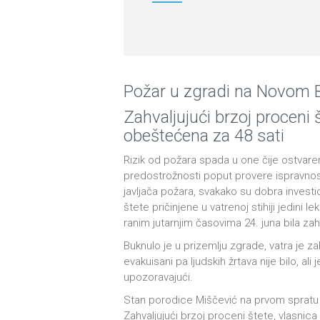
Požar u zgradi na Novom Be
Zahvaljujući brzoj proceni 
obeštećena za 48 sati
Rizik od požara spada u one čije ostvaren
predostrožnosti poput provere ispravnosti
javljača požara, svakako su dobra investi
štete pričinjene u vatrenoj stihiji jedini
ranim jutarnjim časovima 24. juna bila 
Buknulo je u prizemlju zgrade, vatra je za
evakuisani pa ljudskih žrtava nije bilo, ali
upozoravajući.
Stan porodice Miščević na prvom spratu pr
Zahvaljujući brzoj proceni štete, vlasnic