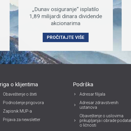
„Dunav osiguranje“ isplatilo
1,89 milijardi dinara dividende
akcionarima
PROČITAJTE VIŠE
riga o klijentima
Podrška
Obaveštenje o šteti
Adresar filijala
Podnošenje prigovora
Adresar zdravstvenih
ustanova
Zapisnik MUP-a
Obaveštenje o uslovima
Prijava za newsletter
prikupljanja i obrade podat
o ličnosti