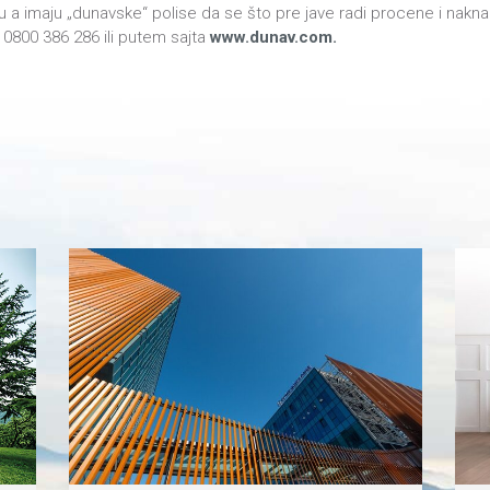
u a imaju „dunavske“ polise da se što pre jave radi procene i nakna
0800 386 286 ili putem sajta
www.dunav.com.