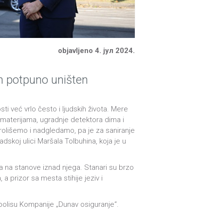
objavljeno 4. јул 2024.
an potpuno uništen
i već vrlo često i ljudskih života. Mere
m materijama, ugradnje detektora dima i
trolišemo i nadgledamo, pa je za saniranje
adskoj ulici Maršala Tolbuhina, koja je u
ila na stanove iznad njega. Stanari su brzo
, a prizor sa mesta stihije jeziv i
i polisu Kompanije „Dunav osiguranje“.