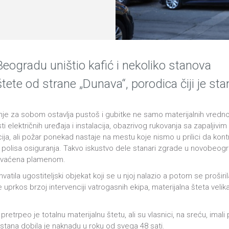
ogradu uništio kafić i nekoliko stanova
štete od strane „Dunava“, porodica čiji je st
je za sobom ostavlja pustoš i gubitke ne samo materijalnih vrednost
 električnih uređaja i instalacija, obazrivog rukovanja sa zapaljivi
cija, ali požar ponekad nastaje na mestu koje nismo u prilici da kon
 lek polisa osiguranja. Takvo iskustvo dele stanari zgrade u novobeogr
zahvaćena plamenom.
hvatila ugostiteljski objekat koji se u njoj nalazio a potom se prošir
 je uprkos brzoj intervenciji vatrogasnih ekipa, materijalna šteta velika
etrpeo je totalnu materijalnu štetu, ali su vlasnici, na sreću, imal
a stana dobila je naknadu u roku od svega 48 sati.