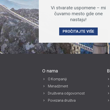
Vi stvarate uspomene – mi
čuvamo mesto gde one
nastaju!
PROČITAJTE VIŠE
O nama
B
O Kompaniji
Menadžment
Društvena odgovornost
Povezana društva