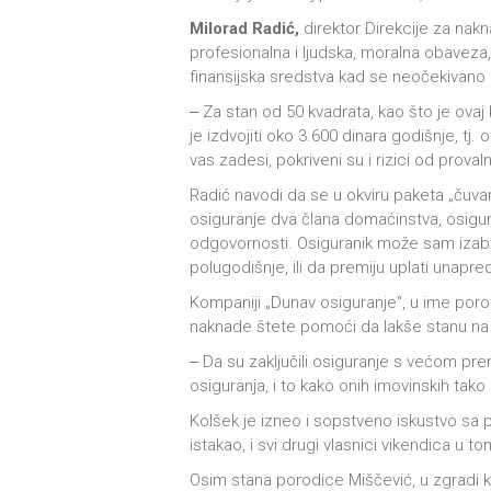
Milorad Radić,
direktor Direkcije za nakn
profesionalna i ljudska, moralna obaveza
finansijska sredstva kad se neočekivano 
‒ Za stan od 50 kvadrata, kao što je ovaj
je izdvojiti oko 3.600 dinara godišnje, t
vas zadesi, pokriveni su i rizici od provaln
Radić navodi da se u okviru paketa „čuva
osiguranje dva člana domaćinstva, osigur
odgovornosti. Osiguranik može sam izabrati
polugodišnje, ili da premiju uplati unapr
Kompaniji „Dunav osiguranje“, u ime poro
naknade štete pomoći da lakše stanu na
‒ Da su zaključili osiguranje s većom prem
osiguranja, i to kako onih imovinskih tako
Kolšek je izneo i sopstveno iskustvo sa p
istakao, i svi drugi vlasnici vikendica u 
Osim stana porodice Miščević, u zgradi k