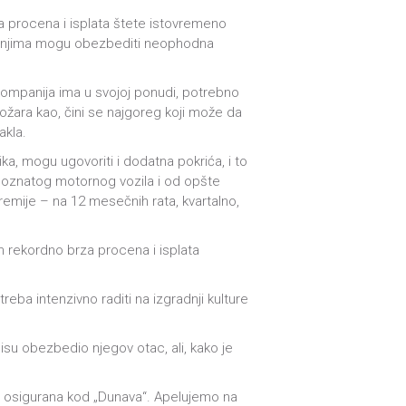
na procena i isplata štete istovremeno
laganjima mogu obezbediti neophodna
a kompanija ima u svojoj ponudi, potrebno
požara kao, čini se najgoreg koji može da
akla.
a, mogu ugovoriti i dodatna pokrića, i to
epoznatog motornog vozila i od opšte
premije – na 12 mesečnih rata, kvartalno,
m rekordno brza procena i isplata
eba intenzivno raditi na izgradnji kulture
isu obezbedio njegov otac, ali, kako je
na osigurana kod „Dunava“. Apelujemo na