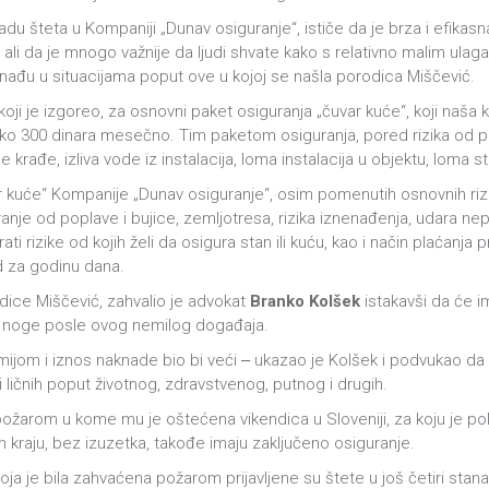
adu šteta u Kompaniji „Dunav osiguranje“, ističe da je brza i efikas
, ali da je mnogo važnije da ljudi shvate kako s relativno malim u
nađu u situacijama poput ove u kojoj se našla porodica Miščević.
 koji je izgoreo, za osnovni paket osiguranja „čuvar kuće“, koji naš
j. oko 300 dinara mesečno. Tim paketom osiguranja, pored rizika od 
e krađe, izliva vode iz instalacija, loma instalacija u objektu, loma st
r kuće“ Kompanije „Dunav osiguranje“, osim pomenutih osnovnih rizik
anje od poplave i bujice, zemljotresa, rizika iznenađenja, udara n
 rizike od kojih želi da osigura stan ili kuću, kao i način plaćanja 
ed za godinu dana.
dice Miščević, zahvalio je advokat
Branko Kolšek
istakavši da će i
 noge posle ovog nemilog događaja.
ijom i iznos naknade bio bi veći ‒ ukazao je Kolšek i podvukao da tr
 i ličnih poput životnog, zdravstvenog, putnog i drugih.
ožarom u kome mu je oštećena vikendica u Sloveniji, za koju je pol
tom kraju, bez izuzetka, takođe imaju zaključeno osiguranje.
oja je bila zahvaćena požarom prijavljene su štete u još četiri sta