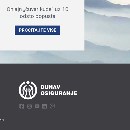
Onlajn „čuvar kuće“ uz 10
odsto popusta
PROČITAJTE VIŠE
aka