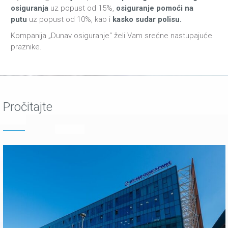
osiguranja
uz popust od 15%,
osiguranje pomoći na
putu
uz popust od 10%, kao i
kasko sudar polisu.
Kompanija „Dunav osiguranje“ želi Vam srećne nastupajuće
praznike.
Pročitajte