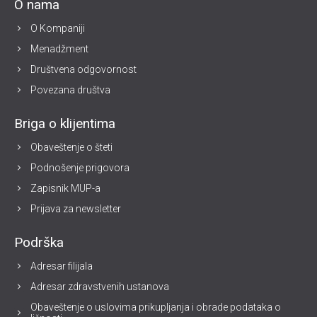
O nama
O Kompaniji
Menadžment
Društvena odgovornost
Povezana društva
Briga o klijentima
Obaveštenje o šteti
Podnošenje prigovora
Zapisnik MUP-a
Prijava za newsletter
Podrška
Adresar filijala
Adresar zdravstvenih ustanova
Obaveštenje o uslovima prikupljanja i obrade podataka o