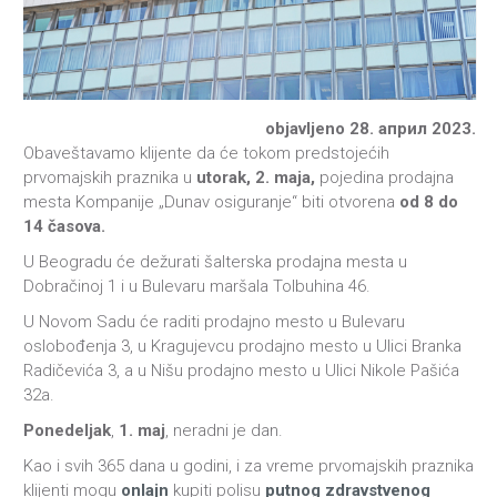
objavljeno 28. април 2023.
Obaveštavamo klijente da će tokom predstojećih
prvomajskih praznika u
utorak, 2. maja,
pojedina prodajna
mesta Kompanije „Dunav osiguranje“ biti otvorena
od 8 do
14 časova.
U Beogradu će dežurati šalterska prodajna mesta u
Dobračinoj 1 i u Bulevaru maršala Tolbuhina 46.
U Novom Sadu će raditi prodajno mesto u Bulevaru
oslobođenja 3, u Kragujevcu prodajno mesto u Ulici Branka
Radičevića 3, a u Nišu prodajno mesto u Ulici Nikole Pašića
32a.
Ponedeljak
,
1. maj
, neradni je dan.
Kao i svih 365 dana u godini, i za vreme prvomajskih praznika
klijenti mogu
onlajn
kupiti polisu
putnog zdravstvenog