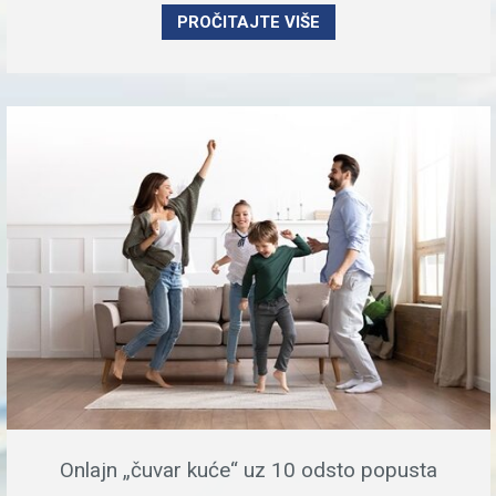
PROČITAJTE VIŠE
Onlajn „čuvar kuće“ uz 10 odsto popusta