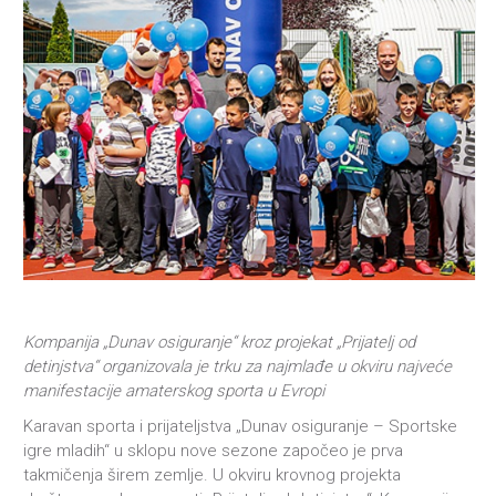
Kompanija „Dunav osiguranje“ kroz projekat „Prijatelj od
detinjstva“ organizovala je trku za najmlađe u okviru najveće
manifestacije amaterskog sporta u Evropi
Karavan sporta i prijateljstva „Dunav osiguranje – Sportske
igre mladih“ u sklopu nove sezone započeo je prva
takmičenja širem zemlje. U okviru krovnog projekta