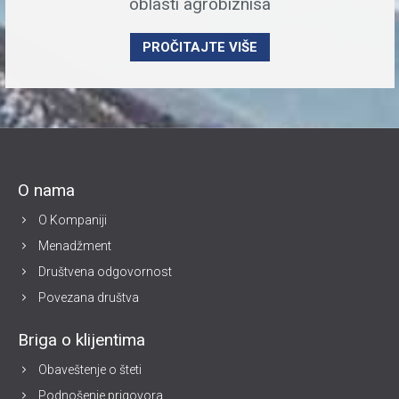
oblasti agrobiznisa
PROČITAJTE VIŠE
O nama
O Kompaniji
Menadžment
Društvena odgovornost
Povezana društva
Briga o klijentima
Obaveštenje o šteti
Podnošenje prigovora