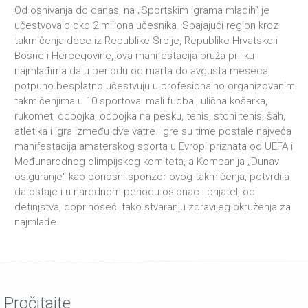
Od osnivanja do danas, na „Sportskim igrama mladih“ je
učestvovalo oko 2 miliona učesnika. Spajajući region kroz
takmičenja dece iz Republike Srbije, Republike Hrvatske i
Bosne i Hercegovine, ova manifestacija pruža priliku
najmlađima da u periodu od marta do avgusta meseca,
potpuno besplatno učestvuju u profesionalno organizovanim
takmičenjima u 10 sportova: mali fudbal, ulična košarka,
rukomet, odbojka, odbojka na pesku, tenis, stoni tenis, šah,
atletika i igra između dve vatre. Igre su time postale najveća
manifestacija amaterskog sporta u Evropi priznata od UEFA i
Međunarodnog olimpijskog komiteta, a Kompanija „Dunav
osiguranje“ kao ponosni sponzor ovog takmičenja, potvrdila
da ostaje i u narednom periodu oslonac i prijatelj od
detinjstva, doprinoseći tako stvaranju zdravijeg okruženja za
najmlađe.
Pročitajte