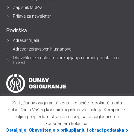
Zapisnik MUP-a
Prijava za newsletter
Podrška
Adresar filijala
Adresar zdravstvenih ustanova
Obaveštenje o uslovima prikupljanja i obrade podataka o
ličnosti
Sajt „Dunav osiguranja“ koristi kolačiće (cookies) u cilju
poboljšanja Vašeg korisničkog iskustva i usluga Kompanije.
Daljim pregledom stranica našeg sajta saglasni ste s
korišćenjem kolačića.
Detaljnije: Obaveštenje o prikupljanju i obradi podataka o