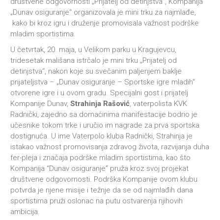
društvene odgovornosti „Prijatelj od detinjstva“, Kompanija
„Dunav osiguranje“ organizovala je mini trku za najmlađe,
kako bi kroz igru i druženje promovisala važnost podrške
mladim sportistima.
U četvrtak, 20. maja, u Velikom parku u Kragujevcu,
tridesetak mališana istrčalo je mini trku „Prijatelj od
detinjstva“, nakon koje su svečanim paljenjem baklje
prijateljstva – „Dunav osiguranje – Sportske igre mladih“
otvorene igre i u ovom gradu. Specijalni gost i prijatelj
Kompanije Dunav,
Strahinja Rašović
, vaterpolista KVK
Radnički, zajedno sa domaćinima manifestacije bodrio je
učesnike tokom trke i uručio im nagrade za prva sportska
dostignuća. U ime Vaterpolo kluba Radnički, Strahinja je
istakao važnost promovisanja zdravog života, razvijanja duha
fer-pleja i značaja podrške mladim sportistima, kao što
Kompanija “Dunav osiguranje” pruža kroz svoj projekat
društvene odgovornosti. Podrška Kompanije ovom klubu
potvrda je njene misije i težnje da se od najmlađih dana
sportistima pruži oslonac na putu ostvarenja njihovih
ambicija.