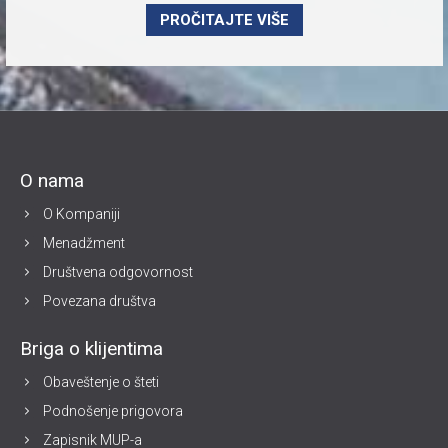
PROČITAJTE VIŠE
O nama
O Kompaniji
Menadžment
Društvena odgovornost
Povezana društva
Briga o klijentima
Obaveštenje o šteti
Podnošenje prigovora
Zapisnik MUP-a