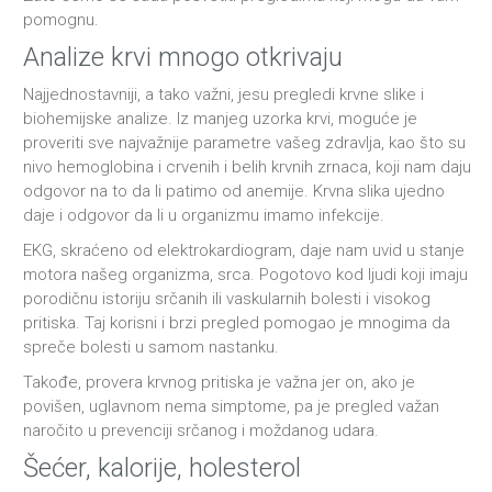
pomognu.
Analize krvi mnogo otkrivaju
Najjednostavniji, a tako važni, jesu pregledi krvne slike i
biohemijske analize. Iz manjeg uzorka krvi, moguće je
proveriti sve najvažnije parametre vašeg zdravlja, kao što su
nivo hemoglobina i crvenih i belih krvnih zrnaca, koji nam daju
odgovor na to da li patimo od anemije. Krvna slika ujedno
daje i odgovor da li u organizmu imamo infekcije.
EKG, skraćeno od elektrokardiogram, daje nam uvid u stanje
motora našeg organizma, srca. Pogotovo kod ljudi koji imaju
porodičnu istoriju srčanih ili vaskularnih bolesti i visokog
pritiska. Taj korisni i brzi pregled pomogao je mnogima da
spreče bolesti u samom nastanku.
Takođe, provera krvnog pritiska je važna jer on, ako je
povišen, uglavnom nema simptome, pa je pregled važan
naročito u prevenciji srčanog i moždanog udara.
Šećer, kalorije, holesterol