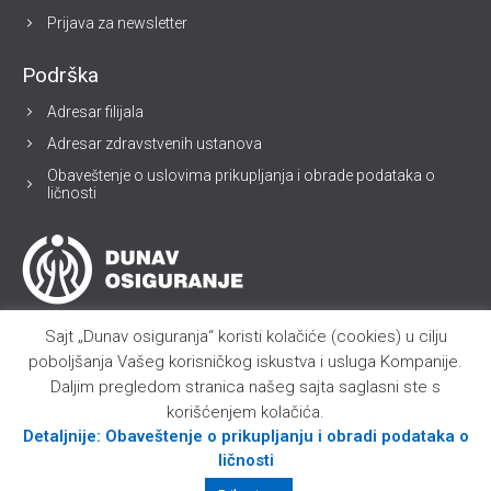
Prijava za newsletter
Podrška
Adresar filijala
Adresar zdravstvenih ustanova
Obaveštenje o uslovima prikupljanja i obrade podataka o
ličnosti
Sajt „Dunav osiguranja“ koristi kolačiće (cookies) u cilju
poboljšanja Vašeg korisničkog iskustva i usluga Kompanije.
Daljim pregledom stranica našeg sajta saglasni ste s
korišćenjem kolačića.
Detaljnije: Obaveštenje o prikupljanju i obradi podataka o
ličnosti
© 2026 Kompanija Dunav osiguranje a. d. o.