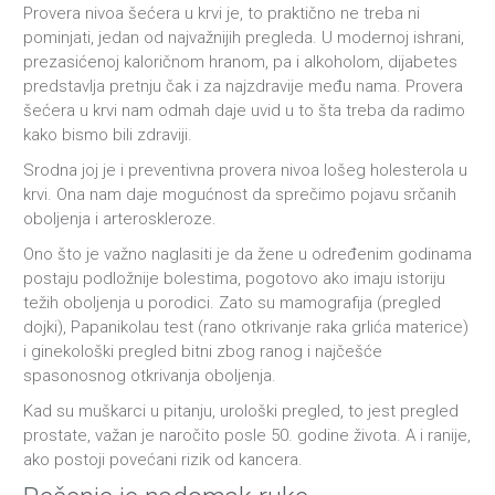
Provera nivoa šećera u krvi je, to praktično ne treba ni
pominjati, jedan od najvažnijih pregleda. U modernoj ishrani,
prezasićenoj kaloričnom hranom, pa i alkoholom, dijabetes
predstavlja pretnju čak i za najzdravije među nama. Provera
šećera u krvi nam odmah daje uvid u to šta treba da radimo
kako bismo bili zdraviji.
Srodna joj je i preventivna provera nivoa lošeg holesterola u
krvi. Ona nam daje mogućnost da sprečimo pojavu srčanih
oboljenja i arteroskleroze.
Ono što je važno naglasiti je da žene u određenim godinama
postaju podložnije bolestima, pogotovo ako imaju istoriju
težih oboljenja u porodici. Zato su mamografija (pregled
dojki), Papanikolau test (rano otkrivanje raka grlića materice)
i ginekološki pregled bitni zbog ranog i najčešće
spasonosnog otkrivanja oboljenja.
Kad su muškarci u pitanju, urološki pregled, to jest pregled
prostate, važan je naročito posle 50. godine života. A i ranije,
ako postoji povećani rizik od kancera.