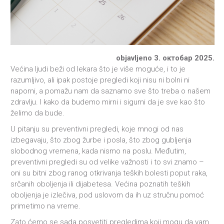
objavljeno 3. октобар 2025.
Većina ljudi beži od lekara što je više moguće, i to je
razumljivo, ali ipak postoje pregledi koji nisu ni bolni ni
naporni, a pomažu nam da saznamo sve što treba o našem
zdravlju. I kako da budemo mirni i sigurni da je sve kao što
želimo da bude.
U pitanju su preventivni pregledi, koje mnogi od nas
izbegavaju, što zbog žurbe i posla, što zbog gubljenja
slobodnog vremena, kada nismo na poslu. Međutim,
preventivni pregledi su od velike važnosti i to svi znamo –
oni su bitni zbog ranog otkrivanja teških bolesti poput raka,
srčanih oboljenja ili dijabetesa. Većina poznatih teških
oboljenja je izlečiva, pod uslovom da ih uz stručnu pomoć
primetimo na vreme.
Zato ćemo se sada posvetiti pregledima koji mogu da vam