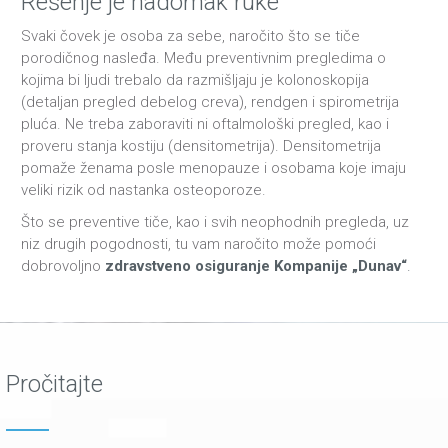
Rešenje je nadomak ruke
Svaki čovek je osoba za sebe, naročito što se tiče
porodičnog nasleđa. Među preventivnim pregledima o
kojima bi ljudi trebalo da razmišljaju je kolonoskopija
(detaljan pregled debelog creva), rendgen i spirometrija
pluća. Ne treba zaboraviti ni oftalmološki pregled, kao i
proveru stanja kostiju (densitometrija). Densitometrija
pomaže ženama posle menopauze i osobama koje imaju
veliki rizik od nastanka osteoporoze.
Što se preventive tiče, kao i svih neophodnih pregleda, uz
niz drugih pogodnosti, tu vam naročito može pomoći
dobrovoljno
zdravstveno osiguranje Kompanije „Dunav“
.
Pročitajte