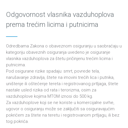
Odgovornost vlasnika vazduhoplova
prema trećim licima i putnicima
Odredbama Zakona o obaveznom osiguranju u saobraćaju u
kategoriju obaveznih osiguranja uvedeno je osiguranje
vlasnika vazduhoplova za štetu pričinjenu trećim licima i
putnicima.
Pod osigurane rizike spadaju: smrt, povrede tela,
narušavanje zdravlja, štete na imovini trećih lica i putnika,
uništenje ili oštećenje tereta i registrovanog prtljaga, štete
nastale usled rizika od rata i terorizma, osim za
vazduhoplove kojima MTOM iznosi do 500 kg.
Za vazduhoplove koji se ne koriste u komercijalne svrhe,
ugovor o osiguranju može se zaključiti sa osiguravajućim
pokrićem za štete na teretu i registrovanom prtljagu, ili bez
tog pokrića.