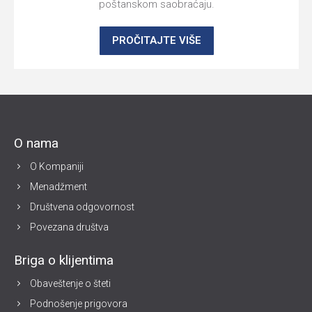
poštanskom saobraćaju.
PROČITAJTE VIŠE
O nama
O Kompaniji
Menadžment
Društvena odgovornost
Povezana društva
Briga o klijentima
Obaveštenje o šteti
Podnošenje prigovora