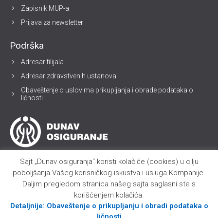
Zapisnik MUP-a
Prijava za newsletter
Podrška
Adresar filijala
Adresar zdravstvenih ustanova
Obaveštenje o uslovima prikupljanja i obrade podataka o
ličnosti
Sajt „Dunav osiguranja“ koristi kolačiće (cookies) u cilju
poboljšanja Vašeg korisničkog iskustva i usluga Kompanije.
Daljim pregledom stranica našeg sajta saglasni ste s
korišćenjem kolačića.
Detaljnije: Obaveštenje o prikupljanju i obradi podataka o
ličnosti