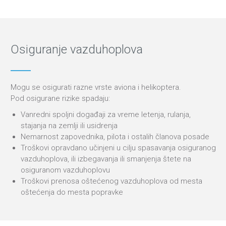
Osiguranje vazduhoplova
Mogu se osigurati razne vrste aviona i helikoptera.
Pod osigurane rizike spadaju:
Vanredni spoljni događaji za vreme letenja, rulanja,
stajanja na zemlji ili usidrenja
Nemarnost zapovednika, pilota i ostalih članova posade
Troškovi opravdano učinjeni u cilju spasavanja osiguranog
vazduhoplova, ili izbegavanja ili smanjenja štete na
osiguranom vazduhoplovu
Troškovi prenosa oštećenog vazduhoplova od mesta
oštećenja do mesta popravke