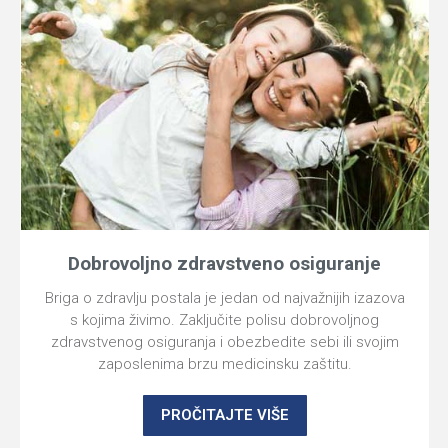
Dobrovoljno zdravstveno osiguranje
Briga o zdravlju postala je jedan od najvažnijih izazova
s kojima živimo. Zaključite polisu dobrovoljnog
zdravstvenog osiguranja i obezbedite sebi ili svojim
zaposlenima brzu medicinsku zaštitu.
PROČITAJTE VIŠE