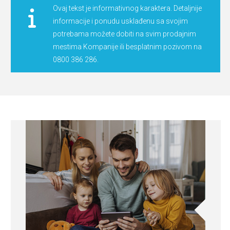
Ovaj tekst je informativnog karaktera. Detaljnije
informacije i ponudu usklađenu sa svojim
potrebama možete dobiti na svim prodajnim
mestima Kompanije ili besplatnim pozivom na
0800 386 286.