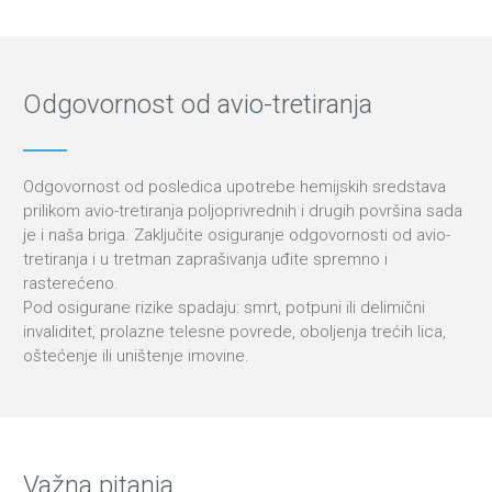
Odgovornost od avio-tretiranja
Odgovornost od posledica upotrebe hemijskih sredstava
prilikom avio-tretiranja poljoprivrednih i drugih površina sada
je i naša briga. Zaključite osiguranje odgovornosti od avio-
tretiranja i u tretman zaprašivanja uđite spremno i
rasterećeno.
Pod osigurane rizike spadaju: smrt, potpuni ili delimični
invaliditet, prolazne telesne povrede, oboljenja trećih lica,
oštećenje ili uništenje imovine.
Važna pitanja