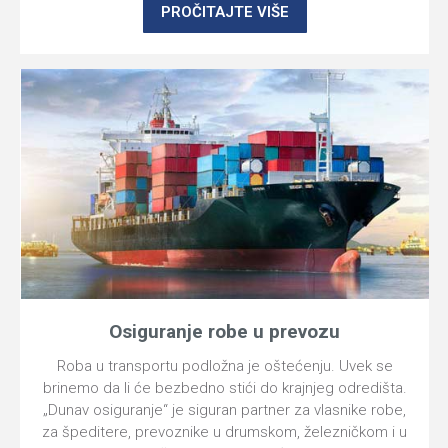
PROČITAJTE VIŠE
Osiguranje robe u prevozu
Roba u transportu podložna je oštećenju. Uvek se
brinemo da li će bezbedno stići do krajnjeg odredišta.
„Dunav osiguranje“ je siguran partner za vlasnike robe,
za špeditere, prevoznike u drumskom, železničkom i u