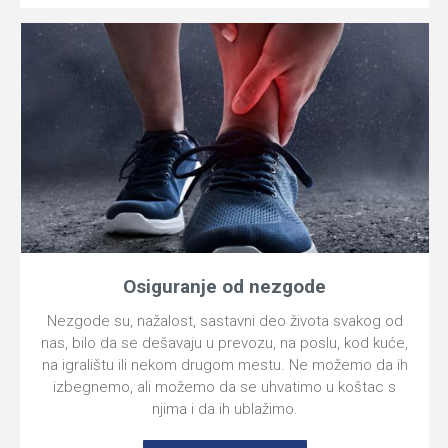
Osiguranje od nezgode
Nezgode su, nažalost, sastavni deo života svakog od
nas, bilo da se dešavaju u prevozu, na poslu, kod kuće,
na igralištu ili nekom drugom mestu. Ne možemo da ih
izbegnemo, ali možemo da se uhvatimo u koštac s
njima i da ih ublažimo.