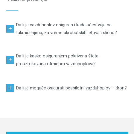
Da li je vazduhoplov osiguran i kada učestvuje na
takmičenjima, za vreme akrobatskih letova i slično?
Da li je kasko osiguranjem pokrivena šteta
prouzrokovana otmicom vazduhoplova?
Da li je moguće osigurati bespilotni vazduhoplov – dron?