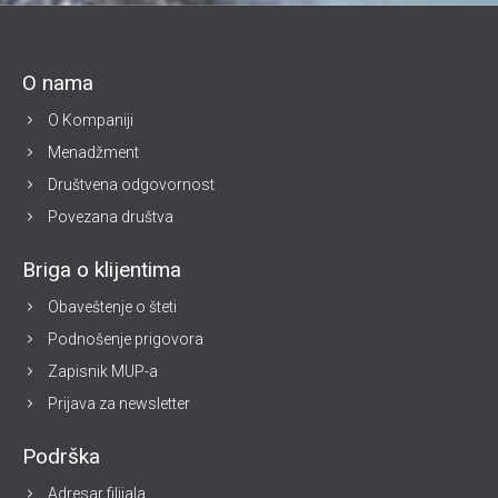
O nama
O Kompaniji
Menadžment
Društvena odgovornost
Povezana društva
Briga o klijentima
Obaveštenje o šteti
Podnošenje prigovora
Zapisnik MUP-a
Prijava za newsletter
Podrška
Adresar filijala