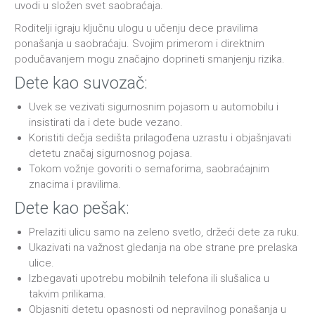
uvodi u složen svet saobraćaja.
Roditelji igraju ključnu ulogu u učenju dece pravilima
ponašanja u saobraćaju. Svojim primerom i direktnim
podučavanjem mogu značajno doprineti smanjenju rizika.
Dete kao suvozač:
Uvek se vezivati sigurnosnim pojasom u automobilu i
insistirati da i dete bude vezano.
Koristiti dečja sedišta prilagođena uzrastu i objašnjavati
detetu značaj sigurnosnog pojasa.
Tokom vožnje govoriti o semaforima, saobraćajnim
znacima i pravilima.
Dete kao pešak:
Prelaziti ulicu samo na zeleno svetlo, držeći dete za ruku.
Ukazivati na važnost gledanja na obe strane pre prelaska
ulice.
Izbegavati upotrebu mobilnih telefona ili slušalica u
takvim prilikama.
Objasniti detetu opasnosti od nepravilnog ponašanja u