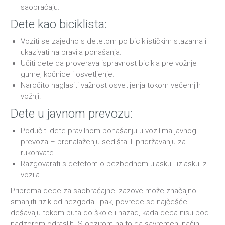
saobraćaju.
Dete kao biciklista:
Voziti se zajedno s detetom po biciklističkim stazama i
ukazivati na pravila ponašanja.
Učiti dete da proverava ispravnost bicikla pre vožnje –
gume, kočnice i osvetljenje.
Naročito naglasiti važnost osvetljenja tokom večernjih
vožnji.
Dete u javnom prevozu:
Podučiti dete pravilnom ponašanju u vozilima javnog
prevoza – pronalaženju sedišta ili pridržavanju za
rukohvate.
Razgovarati s detetom o bezbednom ulasku i izlasku iz
vozila.
Priprema dece za saobraćajne izazove može značajno
smanjiti rizik od nezgoda. Ipak, povrede se najčešće
dešavaju tokom puta do škole i nazad, kada deca nisu pod
nadzorom odraslih. S obzirom na to da savremeni način