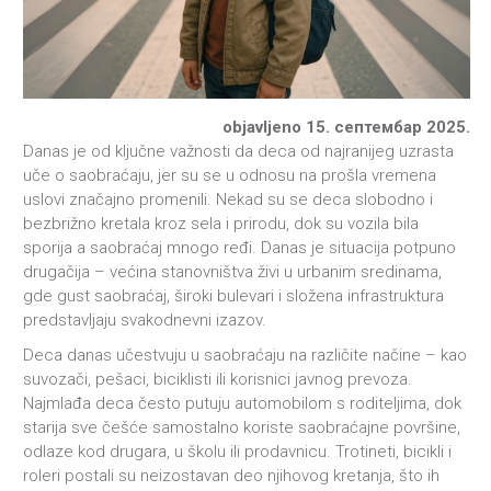
objavljeno 15. септембар 2025.
Danas je od ključne važnosti da deca od najranijeg uzrasta
uče o saobraćaju, jer su se u odnosu na prošla vremena
uslovi značajno promenili. Nekad su se deca slobodno i
bezbrižno kretala kroz sela i prirodu, dok su vozila bila
sporija a saobraćaj mnogo ređi. Danas je situacija potpuno
drugačija – većina stanovništva živi u urbanim sredinama,
gde gust saobraćaj, široki bulevari i složena infrastruktura
predstavljaju svakodnevni izazov.
Deca danas učestvuju u saobraćaju na različite načine – kao
suvozači, pešaci, biciklisti ili korisnici javnog prevoza.
Najmlađa deca često putuju automobilom s roditeljima, dok
starija sve češće samostalno koriste saobraćajne površine,
odlaze kod drugara, u školu ili prodavnicu. Trotineti, bicikli i
roleri postali su neizostavan deo njihovog kretanja, što ih