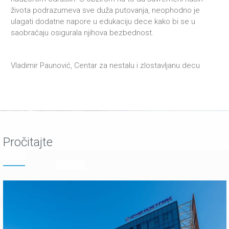
života podrazumeva sve duža putovanja, neophodno je
ulagati dodatne napore u edukaciju dece kako bi se u
saobraćaju osigurala njihova bezbednost.
Vladimir Paunović, Centar za nestalu i zlostavljanu decu
Pročitajte