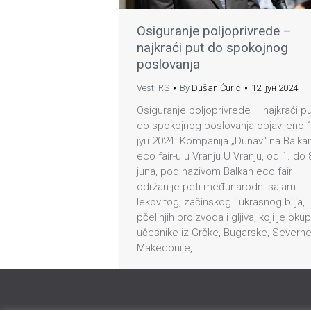
Osiguranje poljoprivrede –
najkraći put do spokojnog
poslovanja
Vesti RS
By
Dušan Ćurić
12. јун 2024.
Osiguranje poljoprivrede – najkraći p
do spokojnog poslovanja objavljeno 
јун 2024. Kompanija „Dunav“ na Balka
eco fair-u u Vranju U Vranju, od 1. do 
juna, pod nazivom Balkan eco fair
održan je peti međunarodni sajam
lekovitog, začinskog i ukrasnog bilja,
pčelinjih proizvoda i gljiva, koji je oku
učesnike iz Grčke, Bugarske, Severn
Makedonije,…