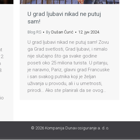
U grad ljubavi nikad ne putuj
sam!
Blog RS
By
Dušan Ćurić
12. јун 2024.
U grad ljubavi nikad ne putuj sam! Zovu
ga Grad svetlosti, Grad ljubavi, i nimalo
ut
nije slučajno što ga svake godine
12.
poseti oko 25 miliona turista. U pitanju,
n
je naravno, Pariz, glavni grad Francuske
8.
i san svakog putnika koji je željan
uživanja u provodu, ali i u umetnosti,
prirodi… Ako ste planirali da se ovog…
pio
e
© 2026 Kompanija Dunav osiguranje a. d. o.