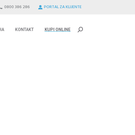
0800 386 286
PORTAL ZA KLIJENTE
IA
KONTAKT
KUPI ONLINE
Search:
IA
KONTAKT
KUPI ONLINE
Search: