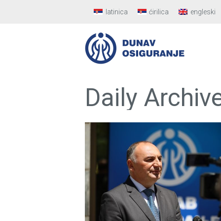
latinica
ćirilica
engleski
Daily Archiv