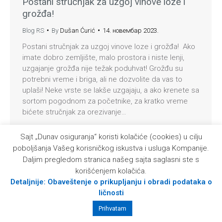
Postani stručnjak za uzgoj vinove loze i
grožđa!
Blog RS
By
Dušan Ćurić
14. новембар 2023.
Postani stručnjak za uzgoj vinove loze i grožđa! Ako
imate dobro zemljište, malo prostora i niste lenji,
uzgajanje grožđa nije težak poduhvat! Grožđu su
potrebni vreme i briga, ali ne dozvolite da vas to
uplaši! Neke vrste se lakše uzgajaju, a ako krenete sa
sortom pogodnom za početnike, za kratko vreme
bićete stručnjak za orezivanje…
Sajt „Dunav osiguranja“ koristi kolačiće (cookies) u cilju
© 2026 Kompanija Dunav osiguranje a. d. o.
poboljšanja Vašeg korisničkog iskustva i usluga Kompanije.
Daljim pregledom stranica našeg sajta saglasni ste s
korišćenjem kolačića.
Detaljnije: Obaveštenje o prikupljanju i obradi podataka o
ličnosti
Prihvatam