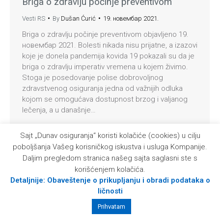
Briga o zdravlju počinje preventivom
Vesti RS
By
Dušan Ćurić
19. новембар 2021.
Briga o zdravlju počinje preventivom objavljeno 19.
новембар 2021. Bolesti nikada nisu prijatne, a izazovi
koje je donela pandemija kovida 19 pokazali su da je
briga o zdravlju imperativ vremena u kojem živimo.
Stoga je posedovanje polise dobrovoljnog
zdravstvenog osiguranja jedna od važnijih odluka
kojom se omogućava dostupnost brzog i valjanog
lečenja, a u današnje…
Sajt „Dunav osiguranja“ koristi kolačiće (cookies) u cilju
© 2026 Kompanija Dunav osiguranje a. d. o.
poboljšanja Vašeg korisničkog iskustva i usluga Kompanije.
Daljim pregledom stranica našeg sajta saglasni ste s
korišćenjem kolačića.
Detaljnije: Obaveštenje o prikupljanju i obradi podataka o
ličnosti
Prihvatam