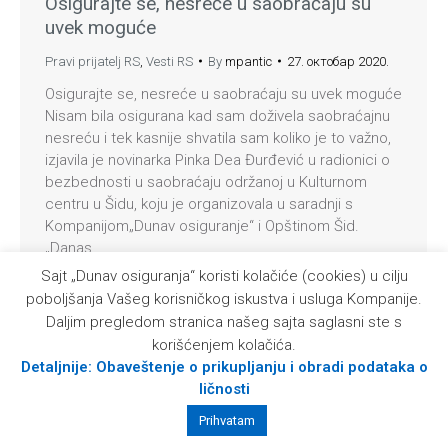
Osigurajte se, nesreće u saobraćaju su
uvek moguće
Pravi prijatelj RS
,
Vesti RS
By
mpantic
27. октобар 2020.
Osigurajte se, nesreće u saobraćaju su uvek moguće
Nisam bila osigurana kad sam doživela saobraćajnu
nesreću i tek kasnije shvatila sam koliko je to važno,
izjavila je novinarka Pinka Dea Đurđević u radionici o
bezbednosti u saobraćaju održanoj u Kulturnom
centru u Šidu, koju je organizovala u saradnji s
Kompanijom„Dunav osiguranje“ i Opštinom Šid.
„Danas…
Sajt „Dunav osiguranja“ koristi kolačiće (cookies) u cilju
poboljšanja Vašeg korisničkog iskustva i usluga Kompanije.
© 2026 Kompanija Dunav osiguranje a. d. o.
Daljim pregledom stranica našeg sajta saglasni ste s
korišćenjem kolačića.
Detaljnije: Obaveštenje o prikupljanju i obradi podataka o
ličnosti
Prihvatam