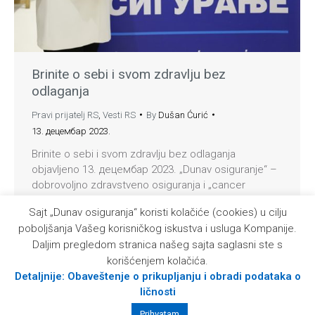
Brinite o sebi i svom zdravlju bez
odlaganja
Pravi prijatelj RS
,
Vesti RS
By
Dušan Ćurić
13. децембар 2023.
Brinite o sebi i svom zdravlju bez odlaganja
objavljeno 13. децембар 2023. „Dunav osiguranje“ –
dobrovoljno zdravstveno osiguranja i „cancer
protection“ je sigurna preventiva U organizaciji
Sajt „Dunav osiguranja“ koristi kolačiće (cookies) u cilju
Udruženja „Žena uz ženu“, početkom decembra u
poboljšanja Vašeg korisničkog iskustva i usluga Kompanije.
Beogradu je održana konferencija pod nazivom „Ja
Daljim pregledom stranica našeg sajta saglasni ste s
to mogu“, na kojoj su predstavljene važne teme za
korišćenjem kolačića.
dobrobit zdravlja žena sa akcentom na…
Detaljnije: Obaveštenje o prikupljanju i obradi podataka o
ličnosti
© 2026 Kompanija Dunav osiguranje a. d. o.
Prihvatam