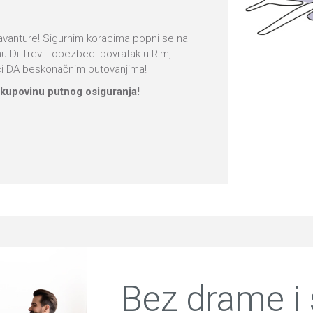
e avanture! Sigurnim koracima popni se na
nu Di Trevi i obezbedi povratak u Rim,
eci DA beskonačnim putovanjima!
e kupovinu putnog osiguranja!
Bez drame i 