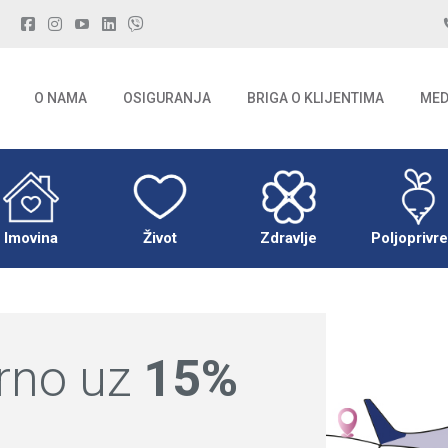
O NAMA
OSIGURANJA
BRIGA O KLIJENTIMA
MED
O NAMA
OSIGURANJA
BRIGA O KLIJENTIMA
MED
Imovina
Život
Zdravlje
Poljoprivr
urno uz
15%