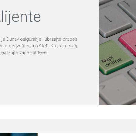
lijente
ije Dunav osiguranje i ubrzajte proces
 ili obaveštenja o šteti. Kreirajte svoj
 realizujte vaše zahteve.