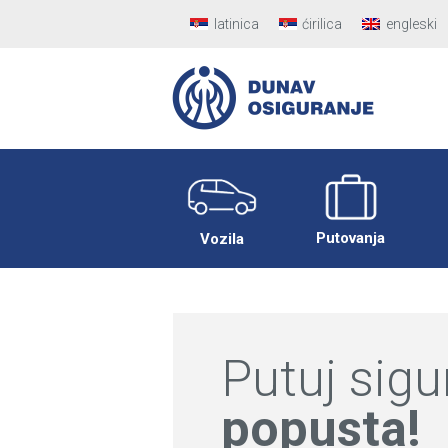
latinica
ćirilica
engleski
Putovanja
Vozila
Putuj sig
popusta!