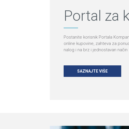
Portal za k
Postanite korisnik Portala Kompan
online kupovine, zahteva za ponudu
nalog i na brz i jednostavan način
SAZNAJTE VIŠE