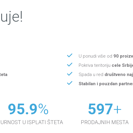
uje!
U ponudi više od
90 proiz
Pokriva teritoriju
cele Srbij
teta
Spada u red
društveno naj
Stabilan i pouzdan partne
96.4
%
600
+
URNOST U ISPLATI ŠTETA
PRODAJNIH MESTA