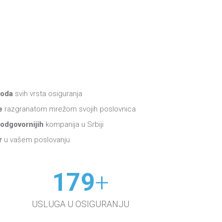
voda
svih vrsta osiguranja
e
razgranatom mrežom svojih poslovnica
odgovornijih
kompanija u Srbiji
r
u vašem poslovanju
180
+
USLUGA U OSIGURANJU