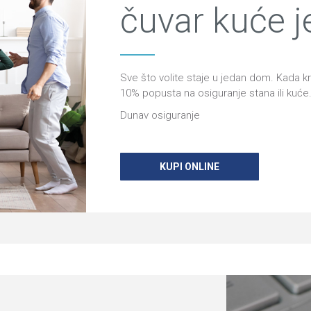
čuvar kuće j
Sve što volite staje u jedan dom. Kada kr
10% popusta na osiguranje stana ili kuće
Dunav osiguranje
KUPI ONLINE