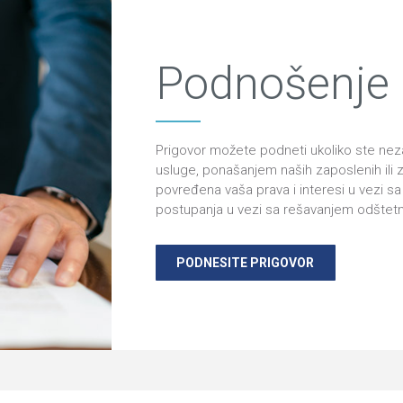
Podnošenje 
Prigovor možete podneti ukoliko ste nez
usluge, ponašanjem naših zaposlenih ili 
povređena vaša prava i interesi u vezi s
postupanja u vezi sa rešavanjem odštet
PODNESITE PRIGOVOR