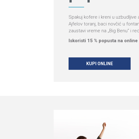
Spakuj kofere i kreni u uzbudljiv
Ajfelov toranj, baci novčić u fonta
zaustavi vreme na „Big Benu“ i r
Iskoristi 15 % popusta na onlin
KUPI ONLINE