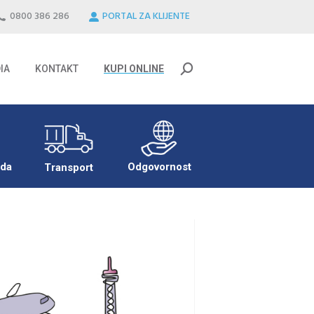
0800 386 286
PORTAL ZA KLIJENTE
IA
KONTAKT
KUPI ONLINE
Search:
IA
KONTAKT
KUPI ONLINE
Search:
eda
Odgovornost
Transport