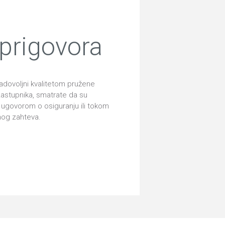
prigovora
adovoljni kvalitetom pružene
zastupnika, smatrate da su
a ugovorom o osiguranju ili tokom
nog zahteva.