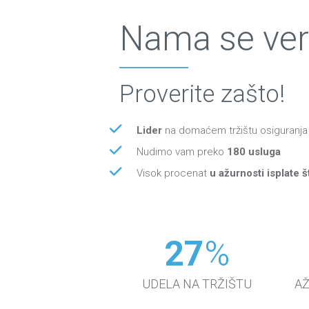
Nama se ver
Proverite zašto!
Lider
na domaćem tržištu osiguranja
Nudimo vam preko
180 usluga
Visok procenat
u ažurnosti isplate š
27
%
UDELA NA TRŽIŠTU
AŽ